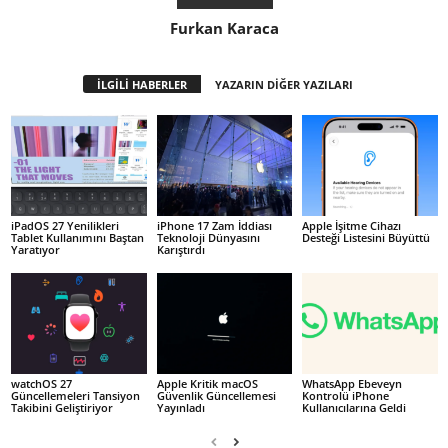
Furkan Karaca
İLGİLİ HABERLER
YAZARIN DİĞER YAZILARI
iPadOS 27 Yenilikleri
iPhone 17 Zam İddiası
Apple İşitme Cihazı
Tablet Kullanımını Baştan
Teknoloji Dünyasını
Desteği Listesini Büyüttü
Yaratıyor
Karıştırdı
watchOS 27
Apple Kritik macOS
WhatsApp Ebeveyn
Güncellemeleri Tansiyon
Güvenlik Güncellemesi
Kontrolü iPhone
Takibini Geliştiriyor
Yayınladı
Kullanıcılarına Geldi