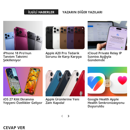
İLGİLİ HABERLER
YAZARIN DİĞER YAZILARI
iPhone 18 Pro’nun
Apple A20 Pro Tedarik
iCloud Private Relay IP
Tanıtım Takvimi
Sorunu ile Karşı Karşıya
Sızıntısı Açığıyla
Şekilleniyor
Gündemde
iOS 27 Kilit Ekranına
Apple Ürünlerine Yeni
Google Health Apple
Yepyeni Özellikler Geliyor
Zam Kapıda!
Health Senkronizasyonu
Duyuruldu
CEVAP VER