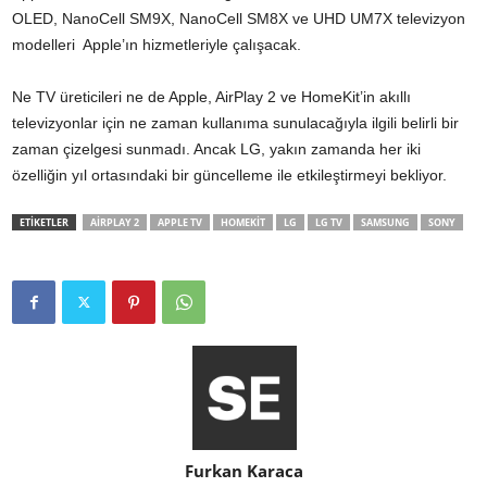
OLED, NanoCell SM9X, NanoCell SM8X ve UHD UM7X televizyon
modelleri Apple’ın hizmetleriyle çalışacak.
Ne TV üreticileri ne de Apple, AirPlay 2 ve HomeKit’in akıllı
televizyonlar için ne zaman kullanıma sunulacağıyla ilgili belirli bir
zaman çizelgesi sunmadı. Ancak LG, yakın zamanda her iki
özelliğin yıl ortasındaki bir güncelleme ile etkileştirmeyi bekliyor.
ETİKETLER
AIRPLAY 2
APPLE TV
HOMEKIT
LG
LG TV
SAMSUNG
SONY
Furkan Karaca