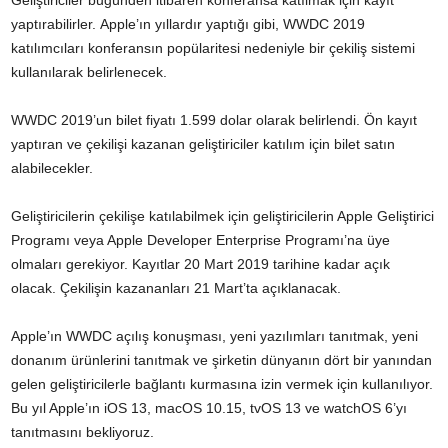
Geliştiriciler bugünden itibaren konferansa katılmak için kayıt
yaptırabilirler. Apple’ın yıllardır yaptığı gibi, WWDC 2019
katılımcıları konferansın popülaritesi nedeniyle bir çekiliş sistemi
kullanılarak belirlenecek.
WWDC 2019’un bilet fiyatı 1.599 dolar olarak belirlendi. Ön kayıt
yaptıran ve çekilişi kazanan geliştiriciler katılım için bilet satın
alabilecekler.
Geliştiricilerin çekilişe katılabilmek için geliştiricilerin Apple Geliştirici
Programı veya Apple Developer Enterprise Programı’na üye
olmaları gerekiyor. Kayıtlar 20 Mart 2019 tarihine kadar açık
olacak. Çekilişin kazananları 21 Mart’ta açıklanacak.
Apple’ın WWDC açılış konuşması, yeni yazılımları tanıtmak, yeni
donanım ürünlerini tanıtmak ve şirketin dünyanın dört bir yanından
gelen geliştiricilerle bağlantı kurmasına izin vermek için kullanılıyor.
Bu yıl Apple’ın iOS 13, macOS 10.15, tvOS 13 ve watchOS 6’yı
tanıtmasını bekliyoruz.