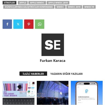
ETİKETLER
APPLE
APPLE WWDC
APPLE WWDC 2019
DÜNYA ÇAPINDA GELIŞTIRICILER KONFERANSI
WWDC
WWDC 2019
WWDC19
Furkan Karaca
İLGİLİ HABERLER
YAZARIN DİĞER YAZILARI