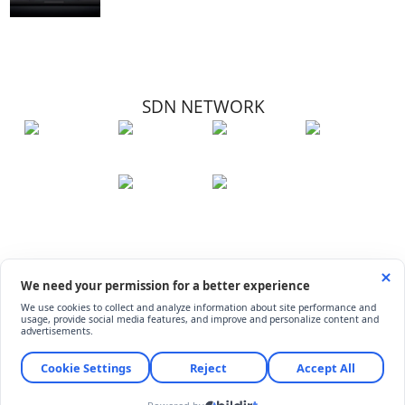
SDN NETWORK
Hakkımızda
Künye
İletişim
Çerez Kullanımı
Soru-Cevap
©
ShiftDelete.Net