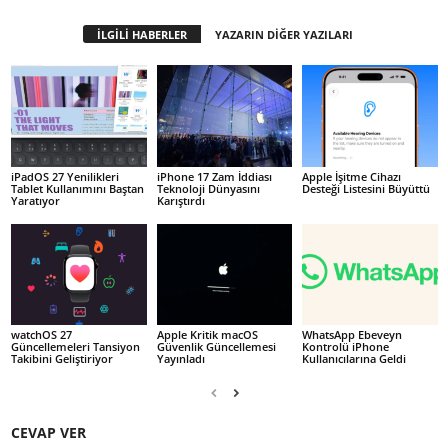
İLGİLİ HABERLER
YAZARIN DİĞER YAZILARI
iPadOS 27 Yenilikleri
iPhone 17 Zam İddiası
Apple İşitme Cihazı
Tablet Kullanımını Baştan
Teknoloji Dünyasını
Desteği Listesini Büyüttü
Yaratıyor
Karıştırdı
watchOS 27
Apple Kritik macOS
WhatsApp Ebeveyn
Güncellemeleri Tansiyon
Güvenlik Güncellemesi
Kontrolü iPhone
Takibini Geliştiriyor
Yayınladı
Kullanıcılarına Geldi
CEVAP VER