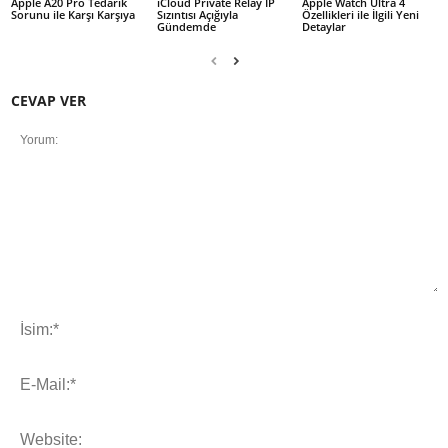
Apple A20 Pro Tedarik
iCloud Private Relay IP
Apple Watch Ultra 4
Sorunu ile Karşı Karşıya
Sızıntısı Açığıyla
Özellikleri ile İlgili Yeni
Gündemde
Detaylar
CEVAP VER