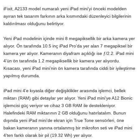
iFixit, A2133 model numaralı yeni iPad mini’yi önceki modelden
ayıran tek tasarım farkının arka kısmındaki düzenleyici bilgilerinin
kaldırılması olduğunu belirtiyor.
Yeni iPad modelinin içinde mini 8 megapiksellik bir arka kamera yer
alıyor. Ön tarafında 10.5 inç iPad Pro’da yer alan 7 megapiksel bir
kamera yer alıyor. Kameranın diyafram açıklığı ise ƒ/2.2. iPad mini
4’ün ön tarafında 1.2 megapiksellik bir kamera yer alıyordu.
Kısacası, yeni iPad mini’nin ön kamera tarafında ciddi bir iyileştirme
yapılmış durumda.
iPad mini 4’e kıyasla diğer değişiklikler arasında işlemci, bellek
miktarı (RAM) gibi detaylar yer alıyor. Yeni iPad mini’ye A12 Bionic
işlemcisi güç veriyor ve cihaz 3 GB RAM ile destekleniyor.
Halefindeki RAM miktarının 2 GB olduğunu hatırlatalım. Bunun
dışında yeni iPad mini’de ekran için True Tone sensörleri, öne
bakan kameranın yanına ortalanmış bir mikrofon seti ve iPad mini
4’ten farklı olarak bir pil (19.32 Wh) yer alıyor.