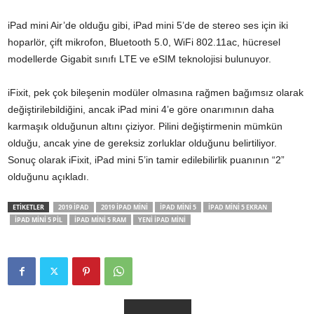
iPad mini Air’de olduğu gibi, iPad mini 5’de de stereo ses için iki
hoparlör, çift mikrofon, Bluetooth 5.0, WiFi 802.11ac, hücresel
modellerde Gigabit sınıfı LTE ve eSIM teknolojisi bulunuyor.
iFixit, pek çok bileşenin modüler olmasına rağmen bağımsız olarak
değiştirilebildiğini, ancak iPad mini 4’e göre onarımının daha
karmaşık olduğunun altını çiziyor. Pilini değiştirmenin mümkün
olduğu, ancak yine de gereksiz zorluklar olduğunu belirtiliyor.
Sonuç olarak iFixit, iPad mini 5’in tamir edilebilirlik puanının “2”
olduğunu açıkladı.
ETİKETLER
2019 IPAD
2019 IPAD MINI
IPAD MINI 5
IPAD MINI 5 EKRAN
IPAD MINI 5 PIL
IPAD MINI 5 RAM
YENI IPAD MINI