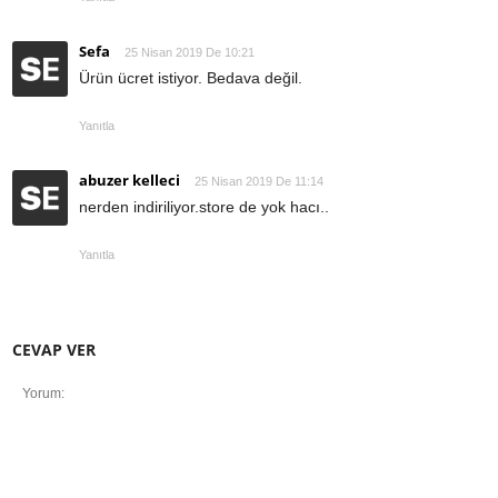
Sefa
25 Nisan 2019 De 10:21
Ürün ücret istiyor. Bedava değil.
Yanıtla
abuzer kelleci
25 Nisan 2019 De 11:14
nerden indiriliyor.store de yok hacı..
Yanıtla
CEVAP VER