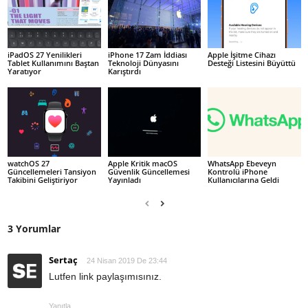
iPadOS 27 Yenilikleri
iPhone 17 Zam İddiası
Apple İşitme Cihazı
Tablet Kullanımını Baştan
Teknoloji Dünyasını
Desteği Listesini Büyüttü
Yaratıyor
Karıştırdı
watchOS 27
Apple Kritik macOS
WhatsApp Ebeveyn
Güncellemeleri Tansiyon
Güvenlik Güncellemesi
Kontrolü iPhone
Takibini Geliştiriyor
Yayınladı
Kullanıcılarına Geldi
3 Yorumlar
Sertaç
24 Nisan 2019 De 23:44
Lutfen link paylaşımısınız.
Yanıtla