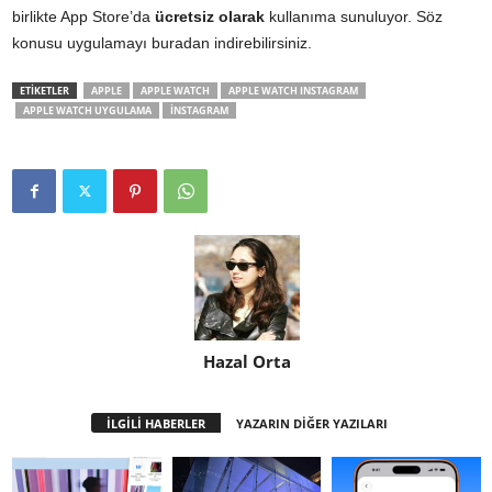
birlikte App Store’da
ücretsiz olarak
kullanıma sunuluyor. Söz
konusu uygulamayı
buradan
indirebilirsiniz.
ETİKETLER
APPLE
APPLE WATCH
APPLE WATCH INSTAGRAM
APPLE WATCH UYGULAMA
INSTAGRAM
Hazal Orta
İLGİLİ HABERLER
YAZARIN DİĞER YAZILARI