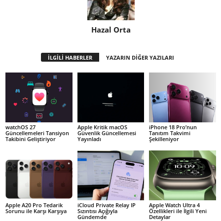
Hazal Orta
İLGİLİ HABERLER
YAZARIN DİĞER YAZILARI
watchOS 27
Apple Kritik macOS
iPhone 18 Pro’nun
Güncellemeleri Tansiyon
Güvenlik Güncellemesi
Tanıtım Takvimi
Takibini Geliştiriyor
Yayınladı
Şekilleniyor
Apple A20 Pro Tedarik
iCloud Private Relay IP
Apple Watch Ultra 4
Sorunu ile Karşı Karşıya
Sızıntısı Açığıyla
Özellikleri ile İlgili Yeni
Gündemde
Detaylar