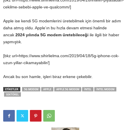
[bkz url=https://www.sihirlielma.com/2019/04/26/intelin-piyasadan-
cekilme-sebebi-apple-ve-qualcomm/]
Apple ise kendi 5G modemlerini üretebilmek için önemli bir adım
daha atmış oldu. Apple’ın bu hızla devam etmesi halinde
ancak
2024 yılında 5G modem üretebileceği
ile ilgili bir haber
yapmıştık.
[bkz url=https://www.sihirlielma.com/2019/04/18/5g-iphone-cok-
uzun-yillar-cikamayabilir/]
Ancak bu son hamle, işleri biraz erkene çekebilir.
ETİKETLER
5G MODEM
APPLE
APPLE 5G MODEM
INTEL
INTEL MODEM
SEKTÖREL