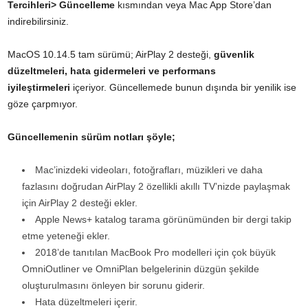
Tercihleri> Güncelleme
kısmından veya Mac App Store’dan
indirebilirsiniz.
MacOS 10.14.5 tam sürümü; AirPlay 2 desteği,
güvenlik
düzeltmeleri, hata gidermeleri ve performans
iyileştirmeleri
içeriyor. Güncellemede bunun dışında bir yenilik ise
göze çarpmıyor.
Güncellemenin sürüm notları şöyle;
Mac’inizdeki videoları, fotoğrafları, müzikleri ve daha
fazlasını doğrudan AirPlay 2 özellikli akıllı TV’nizde paylaşmak
için
AirPlay
2 desteği ekler.
Apple News
+ katalog tarama görünümünden
bir dergi takip
etme yeteneği ekler.
2018’de tanıtılan
MacBook Pro
modelleri için ç
ok büyük
OmniOutliner ve OmniPlan belgelerinin düzgün şekilde
oluşturulmasını önleyen bir sorunu giderir.
Hata düzeltmeleri içerir.