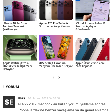
iPhone 18 Pro’nun
Apple A20 Pro Tedarik
iCloud Private Relay IP
Tanıtım Takvimi
Sorunu ile Karşı Karşıya
Sızıntısı Açığıyla
Şekilleniyor
Gündemde
Apple Watch Ultra 4
iOS 27 Kilit Ekranına
Apple Ürünlerine Yeni
Özellikleri ile İlgili Yeni
Yepyeni Özellikler Geliyor
Zam Kapıda!
Detaylar
1 YORUM
Ulaş
06 Haziran 2019 De 18:06
a1466 2017 macbook air kullanıyorum. yükleme sonrası
iPhone lardakine benzer yavaşlama ya da genel anlamda