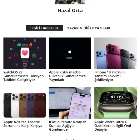
Hazal Orta
İLGİLİ HABERLER
YAZARIN DİĞER YAZILARI
watchOS 27
Apple Kritik macOS
iPhone 18 Pro’nun
Güncellemeleri Tansiyon
Güvenlik Güncellemesi
Tanıtım Takvimi
Takibini Geliştiriyor
Yayınladı
Şekilleniyor
Apple A20 Pro Tedarik
iCloud Private Relay IP
Apple Watch Ultra 4
Sorunu ile Karşı Karşıya
Sızıntısı Açığıyla
Özellikleri ile İlgili Yeni
Gündemde
Detaylar