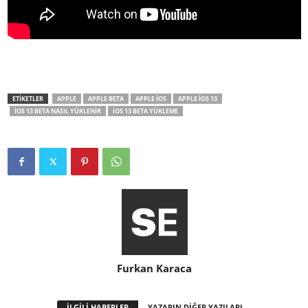
ETİKETLER
APPLE
APPLE BETA
APPLE IOS
APPLE IOS 13
IOS 13 BETA NASIL YÜKLENIR
IOS 13 BETA YÜKLEME
Furkan Karaca
İLGİLİ HABERLER
YAZARIN DİĞER YAZILARI