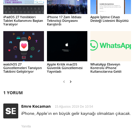
iPadOS 27 Yenilikleri
iPhone 17 Zam İddiası
Apple İşitme Cihazı
Tablet Kullanımını Baştan
Teknoloji Dünyasını
Desteği Listesini Büyüttü
Yaratıyor
Karıştırdı
watchOS 27
Apple Kritik macOS
WhatsApp Ebeveyn
Güncellemeleri Tansiyon
Güvenlik Güncellemesi
Kontrolü iPhone
Takibini Geliştiriyor
Yayınladı
Kullanıcılarına Geldi
1 YORUM
Emre Kocaman
15 Ağustos 2019 De 10:54
iPhone, Apple’ın en büyük gelir kaynağı olmaktan çıkacak.
Yanıtla