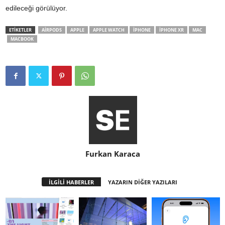
edileceği görülüyor.
ETİKETLER
AIRPODS
APPLE
APPLE WATCH
IPHONE
IPHONE XR
MAC
MACBOOK
Furkan Karaca
İLGİLİ HABERLER
YAZARIN DİĞER YAZILARI