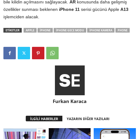
bile kilidin açılmasını sağlayacak.
AR
konusunda daha gelişmiş
özellikler sunması beklenen
iPhone 11
serisi gücünü Apple
A13
işlemciden alacak.
ETİKETLER
APPLE
IPHONE
IPHONE GECE MODU
IPHONE KAMERA
PHONE
Furkan Karaca
İLGİLİ HABERLER
YAZARIN DİĞER YAZILARI