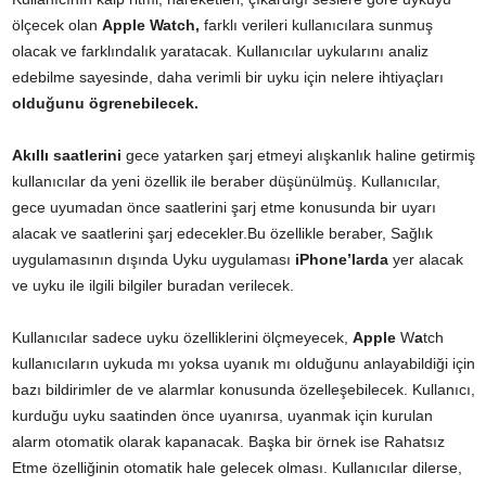
ölçecek olan
Apple Watch,
farklı verileri kullanıcılara sunmuş
olacak ve farklındalık yaratacak. Kullanıcılar uykularını analiz
edebilme sayesinde, daha verimli bir uyku için nelere ihtiyaçları
olduğunu ögrenebilecek.
Akıllı saatlerini
gece yatarken şarj etmeyi alışkanlık haline getirmiş
kullanıcılar da yeni özellik ile beraber düşünülmüş. Kullanıcılar,
gece uyumadan önce saatlerini şarj etme konusunda bir uyarı
alacak ve saatlerini şarj edecekler.Bu özellikle beraber, Sağlık
uygulamasının dışında Uyku uygulaması
iPhone’larda
yer alacak
ve uyku ile ilgili bilgiler buradan verilecek.
Kullanıcılar sadece uyku özelliklerini ölçmeyecek,
Apple
W
a
tch
kullanıcıların uykuda mı yoksa uyanık mı olduğunu anlayabildiği için
bazı bildirimler de ve alarmlar konusunda özelleşebilecek. Kullanıcı,
kurduğu uyku saatinden önce uyanırsa, uyanmak için kurulan
alarm otomatik olarak kapanacak. Başka bir örnek ise Rahatsız
Etme özelliğinin otomatik hale gelecek olması. Kullanıcılar dilerse,