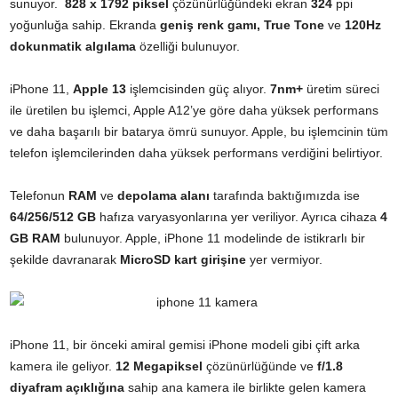
sunuyor.
828 x 1792 piksel
çözünürlüğündeki ekran
324
ppi
yoğunluğa sahip. Ekranda
geniş renk gamı, True Tone
ve
120Hz
dokunmatik algılama
özelliği bulunuyor.
iPhone 11,
Apple 13
işlemcisinden güç alıyor.
7nm+
üretim süreci
ile üretilen bu işlemci, Apple A12’ye göre daha yüksek performans
ve daha başarılı bir batarya ömrü sunuyor. Apple, bu işlemcinin tüm
telefon işlemcilerinden daha yüksek performans verdiğini belirtiyor.
Telefonun
RAM
ve
depolama
alanı
tarafında baktığımızda ise
64/256/512 GB
hafıza varyasyonlarına yer veriliyor. Ayrıca cihaza
4
GB RAM
bulunuyor. Apple, iPhone 11 modelinde de istikrarlı bir
şekilde davranarak
MicroSD kart girişine
yer vermiyor.
iPhone 11, bir önceki amiral gemisi iPhone modeli gibi çift arka
kamera ile geliyor.
12 Megapiksel
çözünürlüğünde ve
f/1.8
diyafram açıklığına
sahip ana kamera ile birlikte gelen kamera