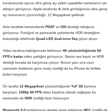
kurulumunda ayrıca ultra geniş açı çekim yapabilen kameranın yer
aldığını görüyoruz. Apple tarafında ilk defa gördüğümüz ultra geniş
açı kameranın çözünürlüğü, 12 Megapiksel şeklinde.
Arka taraftaki kameralarda
PDAF
ve
OIS
desteği olduğunu
görüyoruz. Fotoğraf ve panoramik çekimlerde HDR desteğinin
bulunduğu telefonda
Quad-LED dual-tone flaş
görev alıyor.
Video tarafına baktığımızda telefonun
4K çözünürlüğünde 60
FPS’e kadar
video çektiğini görüyoruz. Stereo ses kaydı ve HDR
desteği burada da karşımıza çıkıyor. Bunun yanı sıra uzun
zamandır beklenen gece modu özelliği de bu iPhone ile birlikte
bizleri karşılıyor.
Ön tarafta
12 Megapiksel
çözünürlüğünde
ToF 3D
kamera
karşılıyor.
1080p 60 FPS
video kaydına olanak sağlayan bu
kamerada da
HDR
özelliği hazır bulunuyor.
Bluetooth 5.0
bağlantısına destek veren telefonda
NFC
özelliği de