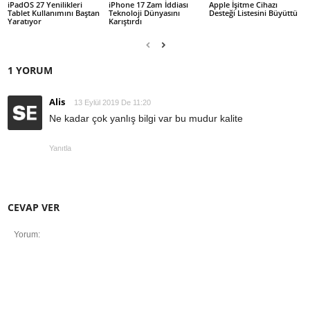
iPadOS 27 Yenilikleri
iPhone 17 Zam İddiası
Apple İşitme Cihazı
Tablet Kullanımını Baştan
Teknoloji Dünyasını
Desteği Listesini Büyüttü
Yaratıyor
Karıştırdı
1 YORUM
Alis
13 Eylül 2019 De 11:20
Ne kadar çok yanlış bilgi var bu mudur kalite
Yanıtla
CEVAP VER