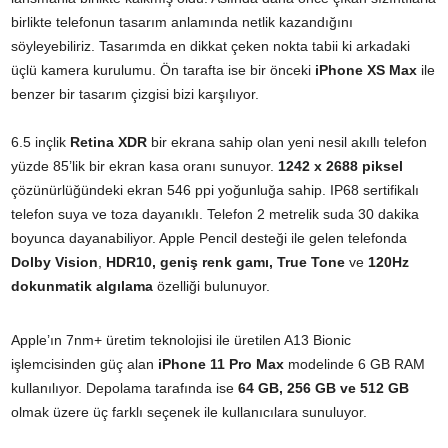
birlikte telefonun tasarım anlamında netlik kazandığını
söyleyebiliriz. Tasarımda en dikkat çeken nokta tabii ki arkadaki
üçlü kamera kurulumu. Ön tarafta ise bir önceki
iPhone XS Max
ile
benzer bir tasarım çizgisi bizi karşılıyor.
6.5 inçlik
Retina XDR
bir ekrana sahip olan yeni nesil akıllı telefon
yüzde 85’lik bir ekran kasa oranı sunuyor.
1242 x 2688 piksel
çözünürlüğündeki ekran 546 ppi yoğunluğa sahip. IP68 sertifikalı
telefon suya ve toza dayanıklı. Telefon 2 metrelik suda 30 dakika
boyunca dayanabiliyor. Apple Pencil desteği ile gelen telefonda
Dolby Vision
,
HDR10, geniş renk gamı, True Tone
ve
120Hz
dokunmatik algılama
özelliği bulunuyor.
Apple’ın 7nm+ üretim teknolojisi ile üretilen A13 Bionic
işlemcisinden güç alan
iPhone 11 Pro Max
modelinde 6 GB RAM
kullanılıyor. Depolama tarafında ise
64 GB, 256 GB ve 512 GB
olmak üzere üç farklı seçenek ile kullanıcılara sunuluyor.