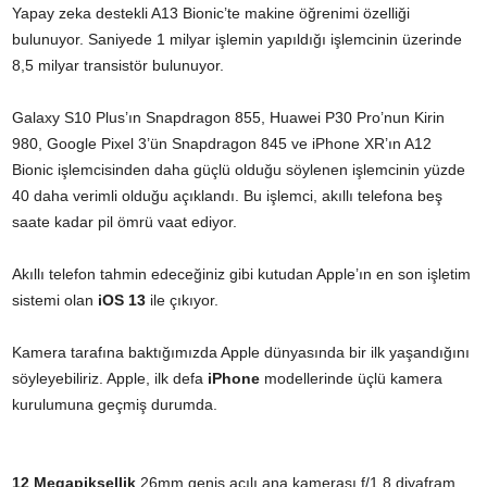
Yapay zeka destekli A13 Bionic’te makine öğrenimi özelliği
bulunuyor. Saniyede 1 milyar işlemin yapıldığı işlemcinin üzerinde
8,5 milyar transistör bulunuyor.
Galaxy S10 Plus’ın Snapdragon 855, Huawei P30 Pro’nun Kirin
980, Google Pixel 3’ün Snapdragon 845 ve iPhone XR’ın A12
Bionic işlemcisinden daha güçlü olduğu söylenen işlemcinin yüzde
40 daha verimli olduğu açıklandı. Bu işlemci, akıllı telefona beş
saate kadar pil ömrü vaat ediyor.
Akıllı telefon tahmin edeceğiniz gibi kutudan Apple’ın en son işletim
sistemi olan
iOS 13
ile çıkıyor.
Kamera tarafına baktığımızda Apple dünyasında bir ilk yaşandığını
söyleyebiliriz. Apple, ilk defa
iPhone
modellerinde üçlü kamera
kurulumuna geçmiş durumda.
12 Megapiksellik
26mm geniş açılı ana kamerası f/1.8 diyafram