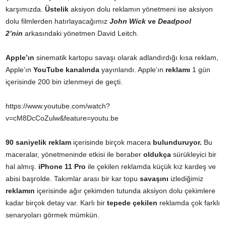
karşımızda.
Üstelik
aksiyon dolu reklamın yönetmeni ise aksiyon
dolu filmlerden hatırlayacağımız
John Wick
ve
Deadpool
2’nin
arkasındaki yönetmen David Leitch.
Apple’ın
sinematik kartopu savaşı olarak adlandırdığı kısa reklam,
Apple’ın
YouTube kanalında
yayınlandı. Apple’ın
reklamı
1 gün
içerisinde 200 bin izlenmeyi de geçti.
https://www.youtube.com/watch?
v=cM8DcCoZulw&feature=youtu.be
90 saniyelik reklam
içerisinde birçok macera
bulunduruyor.
Bu
maceralar, yönetmeninde etkisi ile beraber
oldukça
sürükleyici bir
hal almış.
iPhone 11 Pro
ile çekilen reklamda küçük kız kardeş ve
abisi başrolde. Takımlar arası bir kar topu
savaşını
izlediğimiz
reklamın
içerisinde ağır çekimden tutunda aksiyon dolu çekimlere
kadar birçok detay var. Karlı bir
tepede çekilen
reklamda çok farklı
senaryoları görmek mümkün.