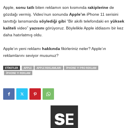
Apple,
sonu tatlı
biten reklamın son kısmında
rakiplerine
de
gözdağı vermiş. Video’nun sonunda
Apple’ın
iPhone 11 serisini
tanıttığı lansmanda
söylediği gibi
“Bir akıllı telefondaki en
yüksek
kaliteli
video”
yazısını
görüyoruz. Böylelikle Apple iddiasını bir kez
daha hatırlatmış oldu.
Apple’ın yeni reklamı
hakkında
fikirleriniz neler? Apple’ın
reklamlarını seviyor musunuz?
ETİKETLER
APPLE
APPLE REKLAMLARI
IPHONE 11 PRO REKLAM
IPHONE 11 REKLAM