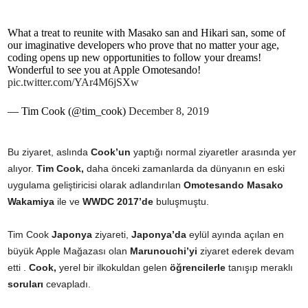
What a treat to reunite with Masako san and Hikari san, some of
our imaginative developers who prove that no matter your age,
coding opens up new opportunities to follow your dreams!
Wonderful to see you at Apple Omotesando!
pic.twitter.com/YAr4M6jSXw
— Tim Cook (@tim_cook)
December 8, 2019
Bu ziyaret, aslında
Cook’un
yaptığı normal ziyaretler arasında yer
alıyor.
Tim Cook,
daha önceki zamanlarda da dünyanın en eski
uygulama geliştiricisi olarak adlandırılan
Omotesando Masako
Wakamiya
ile ve
WWDC 2017’de
buluşmuştu.
Tim Cook
Japonya
ziyareti,
Japonya’da
eylül ayında açılan en
büyük Apple Mağazası olan
Marunouchi’yi
ziyaret ederek devam
etti .
Cook,
yerel bir ilkokuldan gelen
öğrencilerle
tanışıp meraklı
soruları
cevapladı.