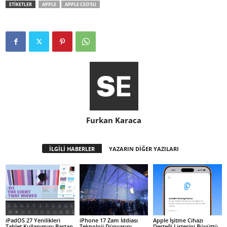
ETİKETLER
APPLE
APPLE CEO'SU
Furkan Karaca
İLGİLİ HABERLER
YAZARIN DİĞER YAZILARI
iPadOS 27 Yenilikleri
iPhone 17 Zam İddiası
Apple İşitme Cihazı
Tablet Kullanımını Baştan
Teknoloji Dünyasını
Desteği Listesini Büyüttü