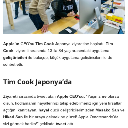
Apple’ın
CEO’su
Tim Cook
Japonya ziyaretine başladı.
Tim
Cook,
ziyareti sırasında 13 ila 84 yaş arasındaki uygulama
geliştiricileri
ile buluşup, küçük uygulama geliştiricileri ile de
sohbet etti.
Tim Cook Japonya’da
Ziyareti
sırasında tweet atan
Apple CEO’su,
“Yaşınız
ne
olursa
olsun, kodlamanın hayallerinizi takip edebilmeniz için yeni fırsatlar
açtığını kanıtlayan,
hayal
gücü geliştiricilerimizden
Masako San
ve
Hikari
San
ile bir araya gelmek ne güzel! Apple Omotesando’da
sizi görmek harika!” şeklinde
tweet
attı.