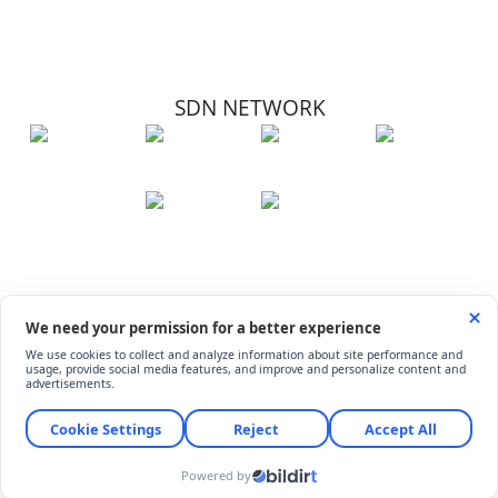
SDN NETWORK
Hakkımızda
Künye
İletişim
Çerez Kullanımı
Soru-Cevap
©
ShiftDelete.Net