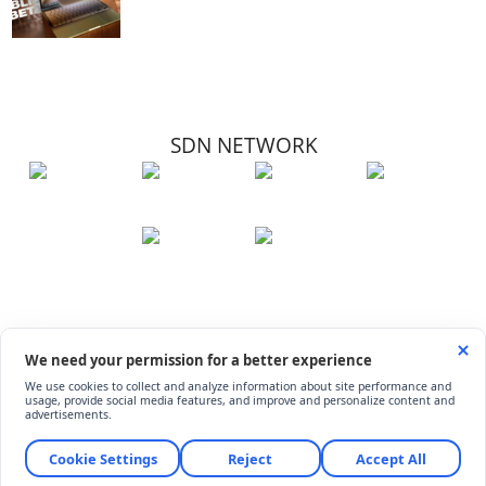
SDN NETWORK
Hakkımızda
Künye
İletişim
Çerez Kullanımı
Soru-Cevap
©
ShiftDelete.Net