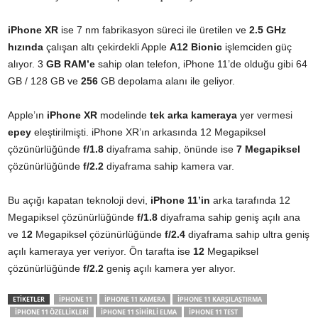
iPhone XR
ise 7 nm fabrikasyon süreci ile üretilen ve
2.5 GHz
hızında
çalışan altı çekirdekli Apple
A12 Bionic
işlemciden güç
alıyor. 3
GB RAM’e
sahip olan telefon, iPhone 11’de olduğu gibi 64
GB / 128 GB ve
256
GB depolama alanı ile geliyor.
Apple’ın
iPhone XR
modelinde
tek arka kameraya
yer vermesi
epey
eleştirilmişti. iPhone XR’ın arkasında 12 Megapiksel
çözünürlüğünde
f/1.8
diyaframa sahip, önünde ise
7 Megapiksel
çözünürlüğünde
f/2.2
diyaframa sahip kamera var.
Bu açığı kapatan teknoloji devi,
iPhone 11’in
arka tarafında 12
Megapiksel çözünürlüğünde
f/1.8
diyaframa sahip geniş açılı ana
ve 1
2
Megapiksel çözünürlüğünde
f/2.4
diyaframa sahip ultra geniş
açılı kameraya yer veriyor. Ön tarafta ise
12
Megapiksel
çözünürlüğünde
f/2.2
geniş açılı kamera yer alıyor.
ETİKETLER
IPHONE 11
IPHONE 11 KAMERA
IPHONE 11 KARŞILAŞTIRMA
IPHONE 11 ÖZELLIKLERI
IPHONE 11 SIHIRLI ELMA
IPHONE 11 TEST