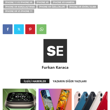
IPHONE 11 VS IPHONE XR
IPHONE XR
IPHONE XR KAMERA
IPHONE XR KARŞILAŞTIRMA
IPHONE XR ÖZELLIKLERI
IPHONE XR SIHIRLI ELMA
IPHONE XR VS IPHONE 11
Furkan Karaca
İLGİLİ HABERLER
YAZARIN DİĞER YAZILARI