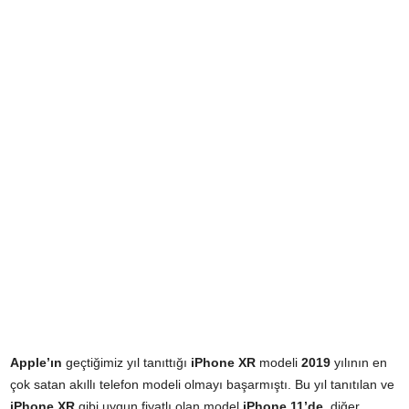
Apple’ın
geçtiğimiz yıl tanıttığı
iPhone XR
modeli
2019
yılının en
çok satan akıllı telefon modeli olmayı başarmıştı. Bu yıl tanıtılan ve
iPhone XR
gibi uygun fiyatlı olan model
iPhone 11’de,
diğer