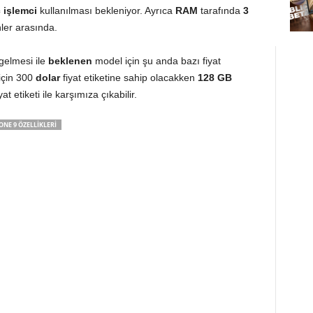
 işlemci
kullanılması bekleniyor. Ayrıca
RAM
tarafında
3
nler arasında.
gelmesi ile
beklenen
model için şu anda bazı fiyat
için 300
dolar
fiyat etiketine sahip olacakken
128 GB
at etiketi ile karşımıza çıkabilir.
ONE 9 ÖZELLIKLERI