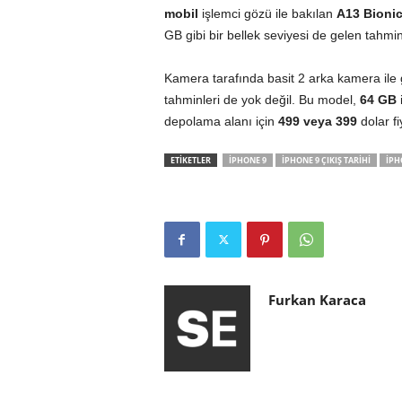
mobil
işlemci gözü ile bakılan
A13 Bionic
GB gibi bir bellek seviyesi de gelen tahmi
Kamera tarafında basit 2 arka kamera ile 
tahminleri de yok değil. Bu model,
64 GB
depolama alanı için
499 veya 399
dolar fiy
ETİKETLER
IPHONE 9
IPHONE 9 ÇIKIŞ TARIHI
IPH
Furkan Karaca