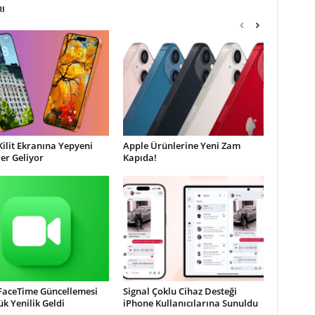
RI
Kilit Ekranına Yepyeni
Apple Ürünlerine Yeni Zam
ler Geliyor
Kapıda!
 FaceTime Güncellemesi
Signal Çoklu Cihaz Desteği
ük Yenilik Geldi
iPhone Kullanıcılarına Sunuldu