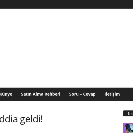
Künye
Satın Alma Rehberi
Soru – Cevap
İletişim
En 
ddia geldi!