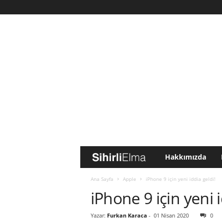
Hakkımızda
S
i
Ana Sayfa
Apple
iPhone 9 için yeni iddia geldi!
iPhone 9 için yeni i
h
Yazar:
Furkan Karaca
-
01 Nisan 2020
0
i