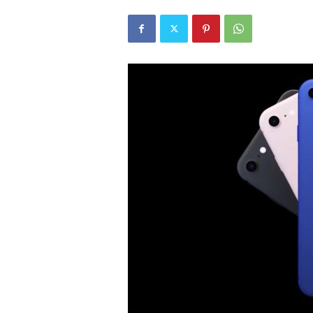
r
l
i
E
l
m
a