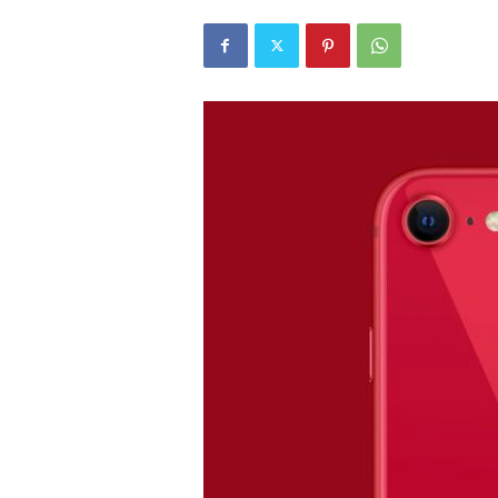
r
l
i
E
l
m
a