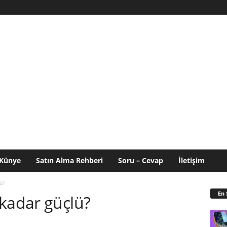
Künye
Satın Alma Rehberi
Soru – Cevap
İletişim
ü?
En 
 kadar güçlü?