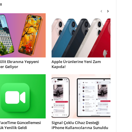
RI
Kilit Ekranına Yepyeni
Apple Ürünlerine Yeni Zam
ler Geliyor
Kapıda!
 FaceTime Güncellemesi
Signal Çoklu Cihaz Desteği
ük Yenilik Geldi
iPhone Kullanıcılarına Sunuldu