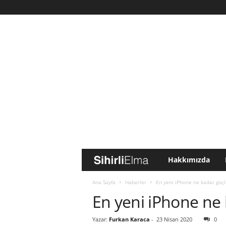
Hakkımızda
S
i
Ana Sayfa
Haberler
En yeni iPhone ne kadar güçl
En yeni iPhone ne
h
Yazar:
Furkan Karaca
-
23 Nisan 2020
0
i