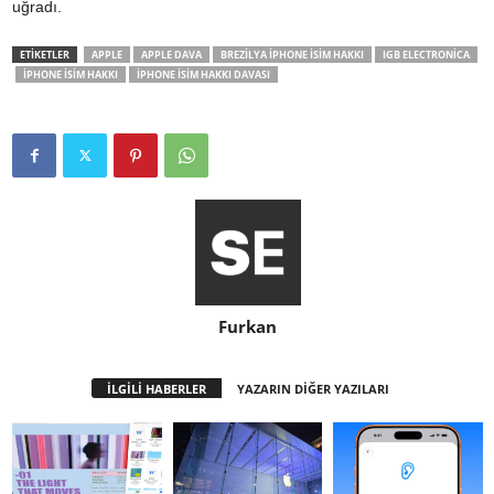
uğradı.
ETİKETLER
APPLE
APPLE DAVA
BREZILYA IPHONE ISIM HAKKI
IGB ELECTRONICA
IPHONE ISIM HAKKI
IPHONE ISIM HAKKI DAVASI
Furkan
İLGİLİ HABERLER
YAZARIN DİĞER YAZILARI