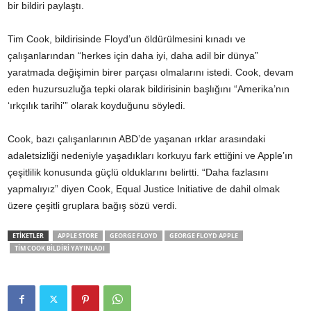
bir bildiri paylaştı.
Tim Cook, bildirisinde Floyd’un öldürülmesini kınadı ve
çalışanlarından “herkes için daha iyi, daha adil bir dünya”
yaratmada değişimin birer parçası olmalarını istedi. Cook, devam
eden huzursuzluğa tepki olarak bildirisinin başlığını “Amerika’nın
‘ırkçılık tarihi'” olarak koyduğunu söyledi.
Cook, bazı çalışanlarının ABD’de yaşanan ırklar arasındaki
adaletsizliği nedeniyle yaşadıkları korkuyu fark ettiğini ve Apple’ın
çeşitlilik konusunda güçlü olduklarını belirtti. “Daha fazlasını
yapmalıyız” diyen Cook, Equal Justice Initiative de dahil olmak
üzere çeşitli gruplara bağış sözü verdi.
ETİKETLER
APPLE STORE
GEORGE FLOYD
GEORGE FLOYD APPLE
TIM COOK BILDIRI YAYINLADI