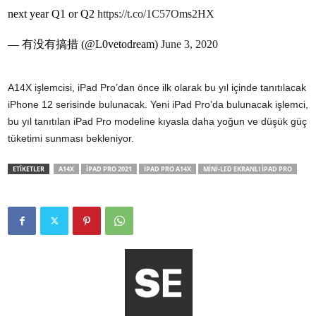
next year Q1 or Q2
https://t.co/1C57Oms2HX
— 有没有搞措 (@L0vetodream)
June 3, 2020
A14X işlemcisi, iPad Pro’dan önce ilk olarak bu yıl içinde tanıtılacak
iPhone 12 serisinde bulunacak. Yeni iPad Pro’da bulunacak işlemci,
bu yıl tanıtılan iPad Pro modeline kıyasla daha yoğun ve düşük güç
tüketimi sunması bekleniyor.
ETİKETLER
A14X
IPAD PRO 2021
IPAD PRO A14X
MINI-LED EKRANLI IPAD PRO