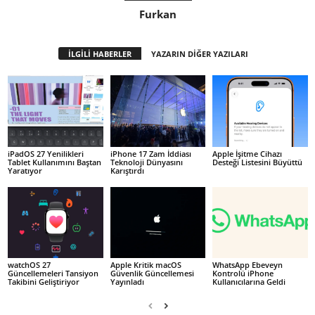
Furkan
İLGİLİ HABERLER
YAZARIN DİĞER YAZILARI
iPadOS 27 Yenilikleri
iPhone 17 Zam İddiası
Apple İşitme Cihazı
Tablet Kullanımını Baştan
Teknoloji Dünyasını
Desteği Listesini Büyüttü
Yaratıyor
Karıştırdı
watchOS 27
Apple Kritik macOS
WhatsApp Ebeveyn
Güncellemeleri Tansiyon
Güvenlik Güncellemesi
Kontrolü iPhone
Takibini Geliştiriyor
Yayınladı
Kullanıcılarına Geldi