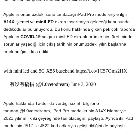
Apple’ın önümüzdeki sene tanıtacağı iPad Pro modelleriyle ilgili
A14X
işlemci ve
miniLED
ekran tasarımıyla geleceği konusunda
dedikodular bulunuyordu. Bu konu hakkında çıkan pek çok raporda
Apple’ın
COVID-19
salgını miniLED ekranlı ürünlerinin üretiminde
sorunlar yaşadığı için çıkış tarihinin önümüzdeki yılın başlarına
ertelendiğini iddia edildi.
with mini led and 5G X55 baseband
https://t.co/1C57Oms2HX
— 有没有搞措 (@L0vetodream)
June 3, 2020
Apple hakkında Twitter’da verdiği sızıntı bilgilerle
tanınan @L0vetodream, iPad Pro modellerinin A14X işlemciyle
2021 yılının ilk iki çeyreğinde tanıtılacağını paylaştı. Ayrıca iki iPad
modelinin J517 ile J522 kod adlarıyla geliştirildiğini de paylaştı.