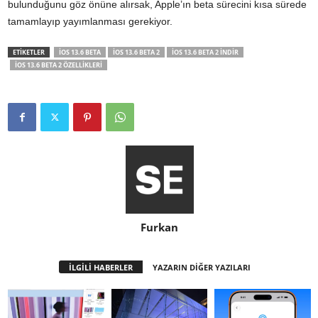
bulunduğunu göz önüne alırsak, Apple’ın beta sürecini kısa sürede
tamamlayıp yayımlanması gerekiyor.
ETİKETLER
IOS 13.6 BETA
IOS 13.6 BETA 2
IOS 13.6 BETA 2 INDIR
IOS 13.6 BETA 2 ÖZELLIKLERI
Furkan
İLGİLİ HABERLER
YAZARIN DİĞER YAZILARI