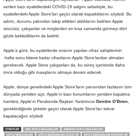
verilen bazı eyaletlerdeki COVID-19 salgını sebebiyle, bu
eyaletlerdeki Apple Store’ları geçici olarak kapattıklarını söyledi. Bu
adımı, durumu yakından takip ettikleri aldıklarını belirten Apple
sözcüsü, çalışanlar ve müşterileri en kısa zamanda görmeyi dört
gözle beklediklerini de belirtti.
Apple’a göre, bu eyaletlerde onarım yapılan cihaz sahiplerinin
hafta sonu bitene kadar cihazlarını Apple Store’lardan almaları
gerekecek. Apple Store çalışanları da, bu süreç içerisinde daha
önce olduğu gibi maaşlarını almaya devam edecek.
Apple, dünya genelindeki Apple Store’ların yarısından fazlasını tüm
dünyada yeniden açtı. Apple’ın bazı konumlarını yeniden kapatma
hamlesi, Apple’ın Perakende Başkan Yardımcısı
Deirdre O’Brien
,
gerektirdiğinde şirketin geçici olarak Apple Store’ları tekrar
kapatacağını söyledi.
ETİKETLER
ABD APPLE MAĞAZALARI
AMERIKA APPLE MAĞAZALARI
APPLE MAĞAZALARI
APPLE MAĞAZALARI AÇILDI MI
APPLE MAĞAZALARI KAPANDI MI