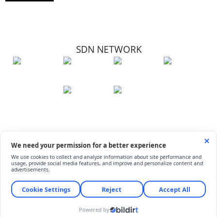
SDN NETWORK
Hakkımızda
Künye
İletişim
Çerez Kullanımı
Soru-Cevap
©
ShiftDelete.Net