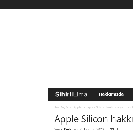
Hakkımızda
S
i
Ana Sayfa
Apple
Apple Silicon hakkında şaşırtıcı 
Apple Silicon hakkı
h
Yazar:
Furkan
-
23 Haziran 2020
1
i