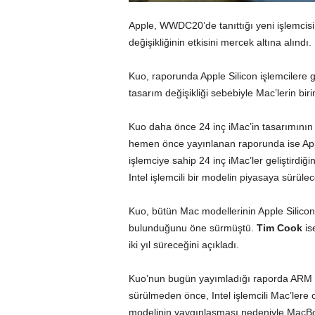
Apple, WWDC20’de tanıttığı yeni işlemcisi
değişikliğinin etkisini mercek altına alındı.
Kuo, raporunda Apple Silicon işlemcilere 
tasarım değişikliği sebebiyle Mac’lerin birim
Kuo daha önce 24 inç iMac’in tasarımının
hemen önce yayınlanan raporunda ise Appl
işlemciye sahip 24 inç iMac’ler geliştirdi
Intel işlemcili bir modelin piyasaya sürülece
Kuo, bütün Mac modellerinin Apple Silicon 
bulunduğunu öne sürmüştü.
Tim Cook
is
iki yıl süreceğini açıkladı.
Kuo’nun bugün yayımladığı raporda ARM ta
sürülmeden önce, Intel işlemcili Mac’lere
modelinin yaygınlaşması nedeniyle MacBook