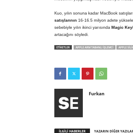
Kuo, yılın sonuna kadar MacBook satışlar
satışlarının
16-16.5 milyon adete yüksele
sebebiyle yılın ikinci yarısında
Magic Keyb
artacağını söyledi.
ETİKETLER
APPLE ARM TABANLI IŞLEMCI
APPLE SIL
Furkan
İLGİLİ HABERLER
YAZARIN DİĞER YAZILA