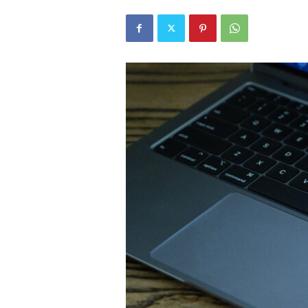
r
l
i
E
l
m
a