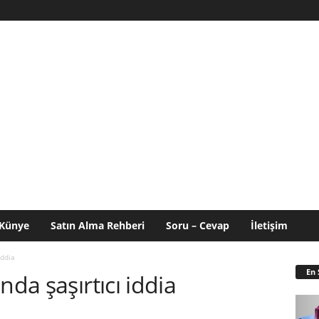
Künye
Satın Alma Rehberi
Soru – Cevap
İletişim
iddia
En 
nda şaşırtıcı iddia