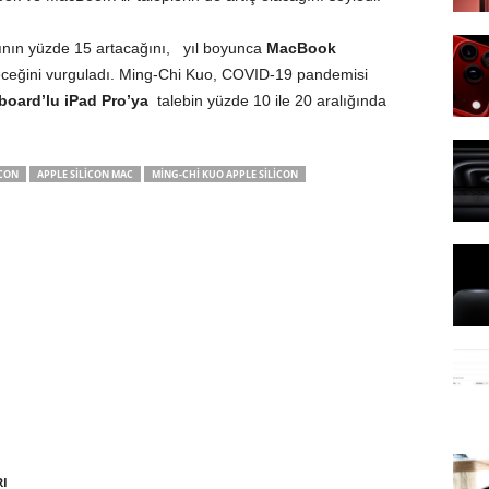
ının yüzde 15 artacağını, yıl boyunca
MacBook
ceğini vurguladı. Ming-Chi Kuo, COVID-19 pandemisi
oard’lu iPad Pro’ya
talebin yüzde 10 ile 20 aralığında
ICON
APPLE SILICON MAC
MING-CHI KUO APPLE SILICON
RI