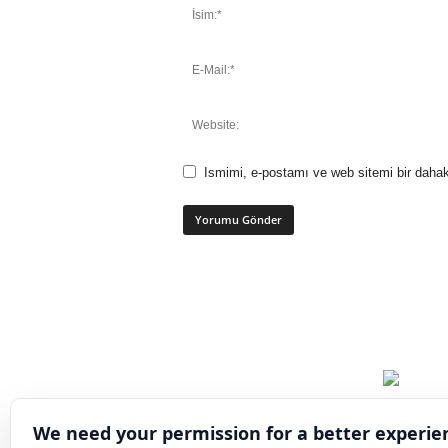
Ismimi, e-postamı ve web sitemi bir dahak