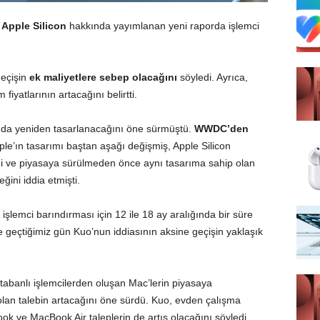
Apple
Silicon
hakkında yayımlanan yeni raporda işlemci
geçişin
ek maliyetlere sebep olacağını
söyledi. Ayrıca,
 fiyatlarının artacağını belirtti.
 da yeniden tasarlanacağını öne sürmüştü.
WWDC’den
e’ın tasarımı baştan aşağı değişmiş, Apple Silicon
ğini ve piyasaya sürülmeden önce aynı tasarıma sahip olan
ğini iddia etmişti.
işlemci barındırması için 12 ile 18 ay aralığında bir süre
e geçtiğimiz gün Kuo’nun iddiasının aksine geçişin yaklaşık
banlı işlemcilerden oluşan Mac’lerin piyasaya
 olan talebin artacağını öne sürdü. Kuo, evden çalışma
 ve MacBook Air taleplerin de artış olacağını söyledi.