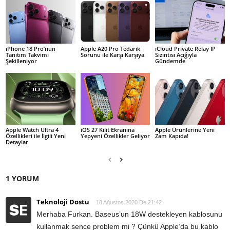
iPhone 18 Pro’nun
Apple A20 Pro Tedarik
iCloud Private Relay IP
Tanıtım Takvimi
Sorunu ile Karşı Karşıya
Sızıntısı Açığıyla
Şekilleniyor
Gündemde
Apple Watch Ultra 4
iOS 27 Kilit Ekranına
Apple Ürünlerine Yeni
Özellikleri ile İlgili Yeni
Yepyeni Özellikler Geliyor
Zam Kapıda!
Detaylar
1 YORUM
Teknoloji Dostu
18 Ağustos 2020 De 21:42
Merhaba Furkan. Baseus’un 18W destekleyen kablosunu
kullanmak sence problem mi ? Çünkü Apple’da bu kablo