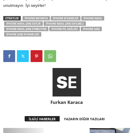
unutmayın. İyi seyirler!
ETİKETLER
IPHONE BATARYA
IPHONE EFSANELER
IPHONE NASIL
IPHONE NASIL ŞARJ EDILIR
IPHONE NASIL ŞARJ EDILMELI
IPHONE NASIL ŞARJ ETMELIYIM
IPHONE PIL SAĞLIĞI
IPHONE SARJ
IPHONE ŞARJ EFSANELERI
Furkan Karaca
İLGİLİ HABERLER
YAZARIN DİĞER YAZILARI