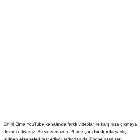
Sihirli Elma YouTube
kanalında
farklı videolar ile karşınıza çıkmaya
devam ediyoruz. Bu videomuzda iPhone şarjı
hakkında
yanlış
bilinen efsaneleri
test ediyor ardından da iPhone nasıl şarj