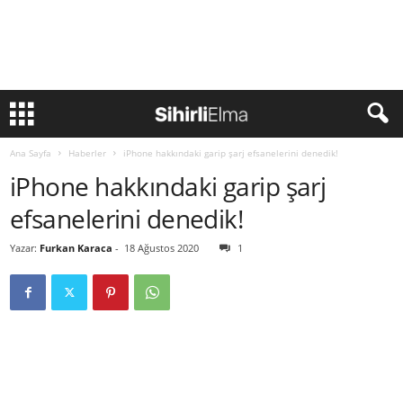
Ana Sayfa
Haberler
iPhone hakkındaki garip şarj efsanelerini denedik!
iPhone hakkındaki garip şarj
efsanelerini denedik!
Yazar:
Furkan Karaca
-
18 Ağustos 2020
1