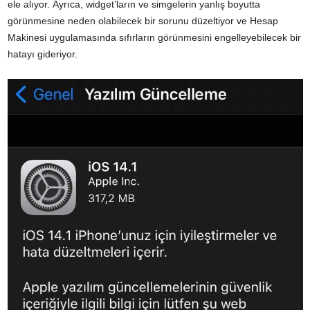
ele alıyor. Ayrıca, widget’ların ve simgelerin yanlış boyutta
görünmesine neden olabilecek bir sorunu düzeltiyor ve Hesap
Makinesi uygulamasında sıfırların görünmesini engelleyebilecek bir
hatayı gideriyor.