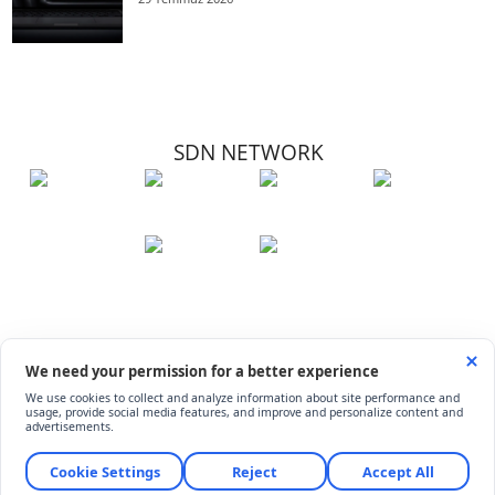
SDN NETWORK
Hakkımızda
Künye
İletişim
Çerez Kullanımı
Soru-Cevap
©
ShiftDelete.Net