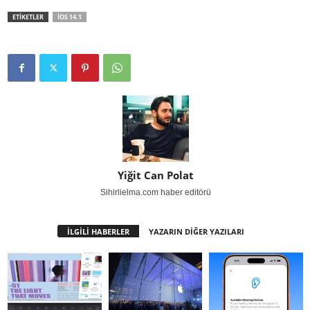
ETİKETLER
IOS 14.1
Yiğit Can Polat
Sihirlielma.com haber editörü
İLGİLİ HABERLER
YAZARIN DİĞER YAZILARI