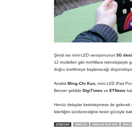
Şimdi ise mini-LED versiyonunun
5G dest
12 modelleri gibi mmWave teknolojisiyle g
doğru üretilmeye başlanacağı düşünülüyo
Analist
Ming-Chi Kuo,
mini-LED iPad Pro
Benzer şekilde
DigiTimes
ve
ETNews
hab
Henüz detaylar kesinleşmese de gelecek yı
liderliğini sürdüreceğine kesin gözüyle bakı
ETİKETLER
MINI-LED
MINI-LED IPAD PRO
MINI-L