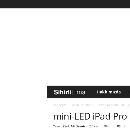
Hakkımızda
S
i
Ana Sayfa
Apple
mini-LED iPad Pro modeli ile ilgil
mini-LED iPad Pro mo
h
Yazar:
Yiğit Ali Demir
-
27 Kasım 2020
0
i