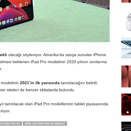
ekli
olacağı söyleniyor. Amerika’da satışa sunulan iPhone
elmesi beklenen iPad Pro modelinin 2020 yılının sonlarına
r.
 modelinin
2021’in ilk yarısında
tanıtılacağını belirtti.
er siteleri de benzer iddialarda bulundu.
l tanıtılacak olan iPad Pro modellerinin tablet piyasasında
lıyor.
ED IPAD PRO 5G
MINI-LED IPAD PRO 5G MODELI