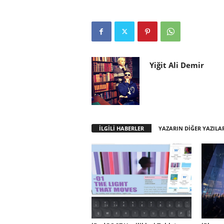
Yiğit Ali Demir
İLGİLİ HABERLER
YAZARIN DİĞER YAZILA