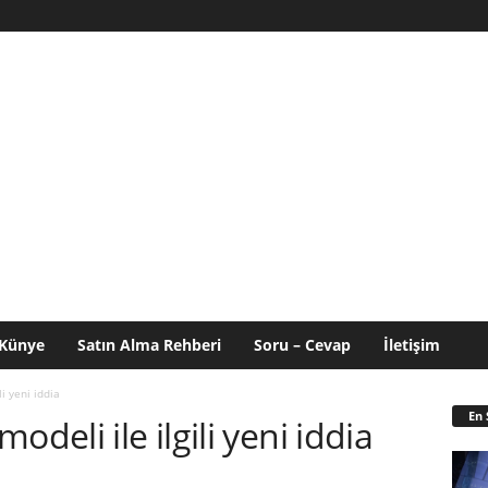
Künye
Satın Alma Rehberi
Soru – Cevap
İletişim
i yeni iddia
En 
deli ile ilgili yeni iddia