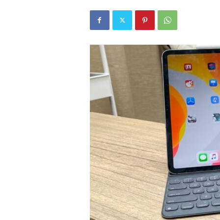
r
l
i
E
l
m
a