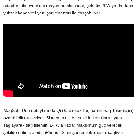
adaptörü ile uyumlu olmayan bu aksesuar, şirketin 20W ya da daha
yüksek kapasiteli yeni şarj cihazları ile çalışabiliyor.
MagSafe Duo detaylarında Qi (Kablosuz Taşınabilir Şarj Teknolojisi)
özelliği dikkat çekiyor. Sistem, akıllı bir şekilde koşullara uyum
sağlayarak şarj işlemini 14 W’a kadar maksimum güç verecek
şekilde optimize edip iPhone 12’nin şarj edilebilmesini sağlıyor.