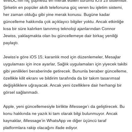
WWDC’nin hiç şüphesiz en merak edilen sürümü iOS 15 sistemidir.
Şirketin en popüler akıllı telefonuna güç veren bu işletim sistemi,
her zaman olduğu gibi yine merak konusu. Bugüne kadar
güncelleme hakkında çok açıklayıcı bilgiler yoktu. Ancak etkinliğe
kısa bir süre kalırken tanınmış teknoloji ajanlarından Connor
Jewiss, yaklaşmakta olan bu güncellemeye dair birkaç yeniliği
paylaştı.
Jewiss‘e göre iOS 15; karanlık mod için düzenlemeler, Mesajlar
uygulaması için ince ayarlar, Sağlık uygulamaları için yiyecek takibi
gibi yenilikleri beraberinde getirecek. Bununla beraber güncelleme,
özellikle kilit ekranı ve bildirim tarafında da bir takım tasarımsal
değişikliklere uğrayacak. Ancak yeni özelliklere dair herhangi bir
görsel sağlanmadı.
Apple, yeni güncellemesiyle birlikte iMessege‘ı da geliştirecek. Bu
konu hakkında ne yazık ki tam olarak bilgi bulunmuyor. Ancak
kaynaklar, iMessage’in WhatsApp ve diğer üçüncü taraf
platformlara rakip olacağını ifade ediyor.