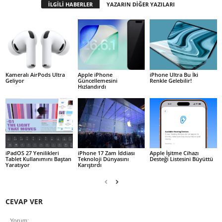
İLGİLİ HABERLER
YAZARIN DİĞER YAZILARI
Kameralı AirPods Ultra
Apple iPhone
iPhone Ultra Bu İki
Geliyor
Güncellemesini
Renkle Gelebilir!
Hızlandırdı
iPadOS 27 Yenilikleri
iPhone 17 Zam İddiası
Apple İşitme Cihazı
Tablet Kullanımını Baştan
Teknoloji Dünyasını
Desteği Listesini Büyüttü
Yaratıyor
Karıştırdı
CEVAP VER