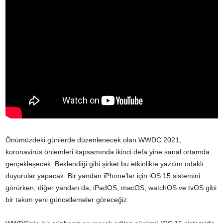
Önümüzdeki günlerde düzenlenecek olan WWDC 2021,
koronavirüs önlemleri kapsamında ikinci defa yine sanal ortamda
gerçekleşecek. Beklendiği gibi şirket bu etkinlikte yazılım odaklı
duyurular yapacak. Bir yandan iPhone’lar için iOS 15 sistemini
görürken, diğer yandan da; iPadOS, macOS, watchOS ve tvOS gibi
bir takım yeni güncellemeler göreceğiz.