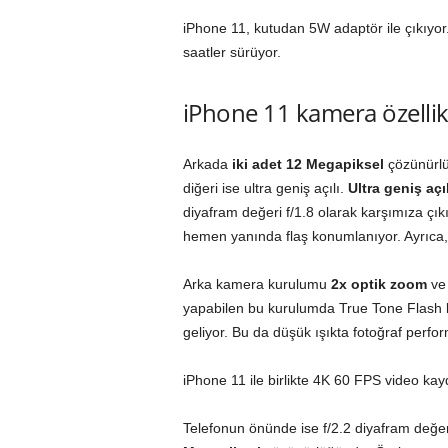
iPhone 11, kutudan 5W adaptör ile çıkıyor
saatler sürüyor.
iPhone 11 kamera özellik
Arkada
iki adet 12 Megapiksel
çözünürlüğ
diğeri ise ultra geniş açılı.
Ultra geniş açı
diyafram değeri f/1.8 olarak karşımıza ç
hemen yanında flaş konumlanıyor. Ayrıca,
Arka kamera kurulumu
2x optik zoom
ve
yapabilen bu kurulumda True Tone Flash kul
geliyor. Bu da düşük ışıkta fotoğraf perfor
iPhone 11 ile birlikte 4K 60 FPS video k
Telefonun önünde ise f/2.2 diyafram değ