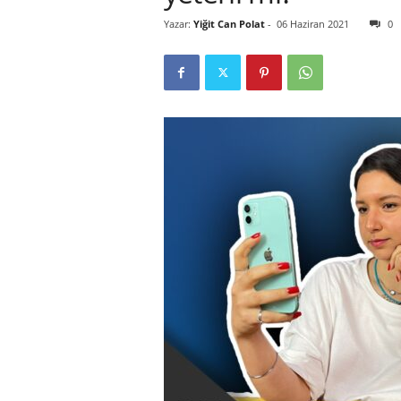
Yazar:
Yiğit Can Polat
-
06 Haziran 2021
0
r
l
i
E
l
m
a