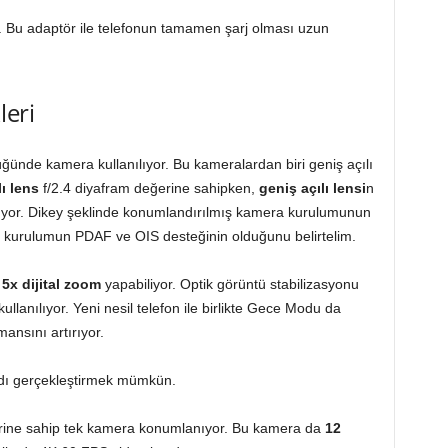
. Bu adaptör ile telefonun tamamen şarj olması uzun
leri
ünde kamera kullanılıyor. Bu kameralardan biri geniş açılı
lı lens
f/2.4 diyafram değerine sahipken,
geniş açılı lensi
n
ıkıyor. Dikey şeklinde konumlandırılmış kamera kurulumunun
 kurulumun PDAF ve OIS desteğinin olduğunu belirtelim.
5x dijital zoom
yapabiliyor. Optik görüntü stabilizasyonu
lanılıyor. Yeni nesil telefon ile birlikte Gece Modu da
mansını artırıyor.
aydı gerçekleştirmek mümkün.
erine sahip tek kamera konumlanıyor. Bu kamera da
12