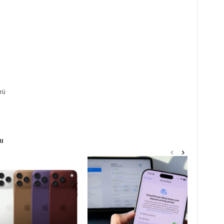
rü
RI