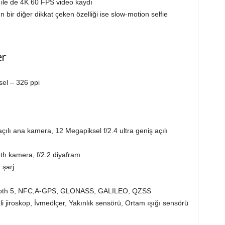
le de 4K 60 FPS video kaydı
bir diğer dikkat çeken özelliği ise slow-motion selfie
er
sel – 326 ppi
çılı ana kamera, 12 Megapiksel f/2.4 ultra geniş açılı
h kamera, f/2.2 diyafram
 şarj
etooth 5, NFC,A-GPS, GLONASS, GALILEO, QZSS
 jiroskop, İvmeölçer, Yakınlık sensörü, Ortam ışığı sensörü