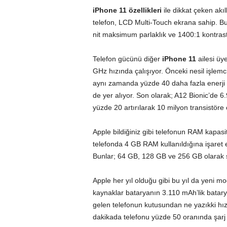
iPhone 11 özellikleri
ile dikkat çeken akıl
telefon, LCD Multi-Touch ekrana sahip. B
nit maksimum parlaklık ve 1400:1 kontrast
Telefon gücünü diğer
iPhone 11
ailesi üye
GHz hızında çalışıyor. Önceki nesil işlem
aynı zamanda yüzde 40 daha fazla enerji 
de yer alıyor. Son olarak; A12 Bionic’de 6
yüzde 20 artırılarak 10 milyon transistöre ç
Apple bildiğiniz gibi telefonun RAM kapasi
telefonda 4 GB RAM kullanıldığına işaret ed
Bunlar; 64 GB, 128 GB ve 256 GB olarak s
Apple her yıl olduğu gibi bu yıl da yeni m
kaynaklar bataryanın 3.110 mAh’lik batarya
gelen telefonun kutusundan ne yazıkki hız
dakikada telefonu yüzde 50 oranında şa