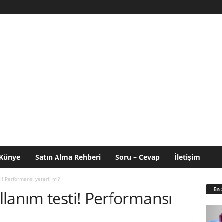
Künye
Satın Alma Rehberi
Soru – Cevap
İletişim
i! Performansı yeterli mi?
En 
lanım testi! Performansı