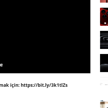
lmak için:
https://bit.ly/3k1tlZs