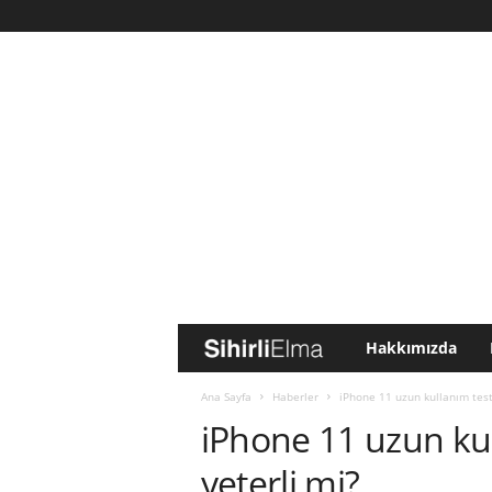
Hakkımızda
S
i
Ana Sayfa
Haberler
iPhone 11 uzun kullanım test
iPhone 11 uzun kul
h
yeterli mi?
i