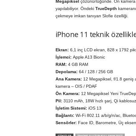
Megapiksel
çözünürlüğünde. Ön kamera i
yapılabiliyor. Öndeki
TrueDepth
kameranın 
çekmeye imkan tanıyan Slofie özelliği.
iPhone 11 teknik özellikl
Ekran:
6,1 inç LCD ekran, 828 x 1792 pik
İşlemci:
Apple A13 Bionic
RAM:
4 GB RAM
Depolama:
64 / 128 / 256 GB
Ana Kamera:
12 Megapiksel, f/1.8 geniş a
kamera – OIS / PDAF
Ön Kamera:
12 Megapiksel Yeni TrueDept
Pil:
3110 mAh, 18W hızlı şarj, Qi kablosuz
İşletim Sistemi:
iOS 13
Bağlantı:
Wi-Fi 802.11 a/b/g/n/ac, Blu
Sensörler:
Face ID, Barometre, Üç eksenli
ETİKETLER
IPHONE 11 UZUN KULLANIM TESTI