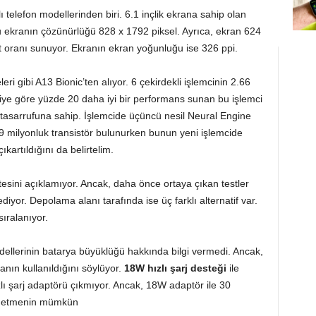
lı telefon modellerinden biri. 6.1 inçlik ekrana sahip olan
u ekranın çözünürlüğü 828 x 1792 piksel. Ayrıca, ekran 624
 oranı sunuyor. Ekranın ekran yoğunluğu ise 326 ppi.
leri gibi A13 Bionic’ten alıyor. 6 çekirdekli işlemcinin 2.66
ciye göre yüzde 20 daha iyi bir performans sunan bu işlemci
tasarrufuna sahip. İşlemcide üçüncü nesil Neural Engine
.9 milyonluk transistör bulunurken bunun yeni işlemcide
ıkartıldığını da belirtelim.
tesini açıklamıyor. Ancak, daha önce ortaya çıkan testler
iyor. Depolama alanı tarafında ise üç farklı alternatif var.
ıralanıyor.
odellerinin batarya büyüklüğü hakkında bilgi vermedi. Ancak,
nın kullanıldığını söylüyor.
18W hızlı şarj desteği
ile
lı şarj adaptörü çıkmıyor. Ancak, 18W adaptör ile 30
rj etmenin mümkün