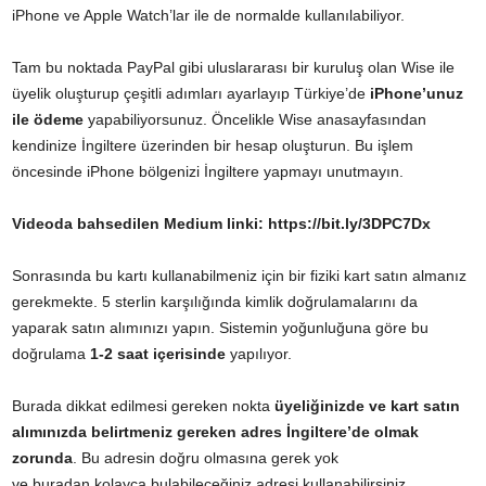
iPhone ve Apple Watch’lar ile de normalde kullanılabiliyor.
Tam bu noktada PayPal gibi uluslararası bir kuruluş olan Wise ile
üyelik oluşturup çeşitli adımları ayarlayıp Türkiye’de
iPhone’unuz
ile ödeme
yapabiliyorsunuz. Öncelikle Wise anasayfasından
kendinize İngiltere üzerinden bir hesap oluşturun. Bu işlem
öncesinde iPhone bölgenizi İngiltere yapmayı unutmayın.
Videoda bahsedilen Medium linki:
https://bit.ly/3DPC7Dx
Sonrasında bu kartı kullanabilmeniz için bir fiziki kart satın almanız
gerekmekte. 5 sterlin karşılığında kimlik doğrulamalarını da
yaparak satın alımınızı yapın. Sistemin yoğunluğuna göre bu
doğrulama
1-2 saat içerisinde
yapılıyor.
Burada dikkat edilmesi gereken nokta
üyeliğinizde ve kart satın
alımınızda belirtmeniz gereken adres İngiltere’de
olmak
zorunda
. Bu adresin doğru olmasına gerek yok
ve
buradan
kolayca bulabileceğiniz adresi kullanabilirsiniz.