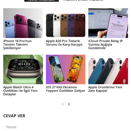
iPhone 18 Pro’nun
Apple A20 Pro Tedarik
iCloud Private Relay IP
Tanıtım Takvimi
Sorunu ile Karşı Karşıya
Sızıntısı Açığıyla
Şekilleniyor
Gündemde
Apple Watch Ultra 4
iOS 27 Kilit Ekranına
Apple Ürünlerine Yeni
Özellikleri ile İlgili Yeni
Yepyeni Özellikler Geliyor
Zam Kapıda!
Detaylar
CEVAP VER