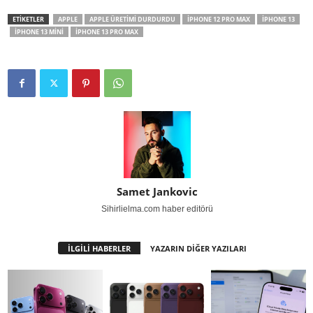
ETİKETLER
APPLE
APPLE ÜRETIMI DURDURDU
IPHONE 12 PRO MAX
IPHONE 13
IPHONE 13 MINI
IPHONE 13 PRO MAX
Samet Jankovic
Sihirlielma.com haber editörü
İLGİLİ HABERLER
YAZARIN DİĞER YAZILARI