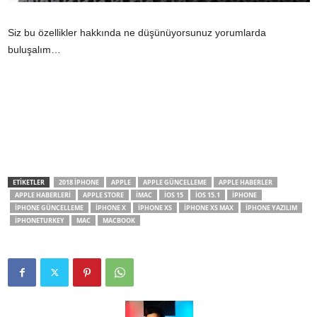
Siz bu özellikler hakkında ne düşünüyorsunuz yorumlarda
buluşalım…
ETİKETLER
2018 IPHONE
APPLE
APPLE GÜNCELLEME
APPLE HABERLER
APPLE HABERLERI
APPLE STORE
IMAC
IOS 15
IOS 15.1
IPHONE
IPHONE GÜNCELLEME
IPHONE X
IPHONE XS
IPHONE XS MAX
IPHONE YAZILIM
IPHONETURKEY
MAC
MACBOOK