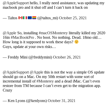
@AppleSupport
hello, I really need assistance, was updating my
macbook pro and it shut off and I can’t turn it back on
— Taltos
(@taltos_mi)
October 25, 2021
@Apple
So, installing
#macOSMonterey
literally killed my 2020
16in
#MacBookPro
. No boot. No nothing. Dead. 18mo old…
How long is it supposed to work these days?
Guys, update at your own risks…
— Freddy Mini (@freddymini)
October 26, 2021
@AppleSupport
@Apple
this is not the way a simple OS update
should go on a Mac. On my 50th restart with some sort of
incremental install of
#Monterey
and a dead iMac. Can’t even
restore from TM because I can’t even get to the migration app.
Crazy
— Ken Lyons (@kenlyons)
October 31, 2021