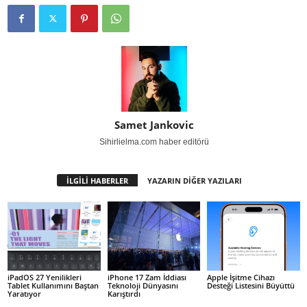
Samet Jankovic
Sihirlielma.com haber editörü
İLGİLİ HABERLER
YAZARIN DİĞER YAZILARI
iPadOS 27 Yenilikleri
iPhone 17 Zam İddiası
Apple İşitme Cihazı
Tablet Kullanımını Baştan
Teknoloji Dünyasını
Desteği Listesini Büyüttü
Yaratıyor
Karıştırdı