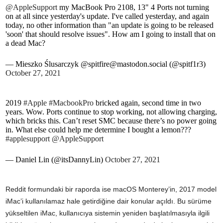
@AppleSupport
my MacBook Pro 2108, 13" 4 Ports not turning
on at all since yesterday's update. I've called yesterday, and again
today, no other information than "an update is going to be released
'soon' that should resolve issues". How am I going to install that on
a dead Mac?
— Mieszko Ślusarczyk @
spitfire@mastodon.social
(@spitf1r3)
October 27, 2021
2019
#Apple
#MacbookPro
bricked again, second time in two
years. Wow. Ports continue to stop working, not allowing charging,
which bricks this. Can’t reset SMC because there’s no power going
in. What else could help me determine I bought a lemon???
#applesupport
@AppleSupport
— Daniel Lin (@itsDannyLin)
October 27, 2021
Reddit formundaki bir raporda ise macOS Monterey’in, 2017 model
iMac’i kullanılamaz hale getirdiğine dair konular açıldı. Bu sürüme
yükseltilen iMac, kullanıcıya sistemin yeniden başlatılmasıyla ilgili