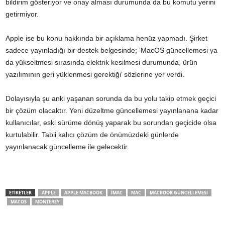
bildirim gösteriyor ve onay alması durumunda da bu komutu yerini
getirmiyor.
Apple ise bu konu hakkında bir açıklama henüz yapmadı. Şirket
sadece yayınladığı bir destek belgesinde; ‘MacOS güncellemesi ya
da yükseltmesi sırasında elektrik kesilmesi durumunda, ürün
yazılımının geri yüklenmesi gerektiği’ sözlerine yer verdi.
Dolayısıyla şu anki yaşanan sorunda da bu yolu takip etmek geçici
bir çözüm olacaktır. Yeni düzeltme güncellemesi yayınlanana kadar
kullanıcılar, eski sürüme dönüş yaparak bu sorundan geçicide olsa
kurtulabilir. Tabii kalıcı çözüm de önümüzdeki günlerde
yayınlanacak güncelleme ile gelecektir.
ETİKETLER
APPLE
APPLE MACBOOK
IMAC
MAC
MACBOOK GÜNCELLEMESI
MACOS
MONTEREY