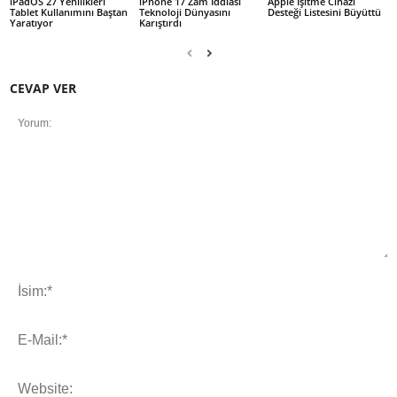
iPadOS 27 Yenilikleri
iPhone 17 Zam İddiası
Apple İşitme Cihazı
Tablet Kullanımını Baştan
Teknoloji Dünyasını
Desteği Listesini Büyüttü
Yaratıyor
Karıştırdı
CEVAP VER