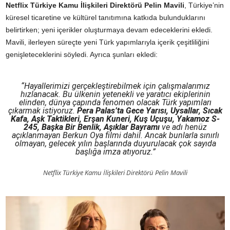
Netflix Türkiye Kamu İlişkileri Direktörü Pelin Mavili
, Türkiye’nin
küresel ticaretine ve kültürel tanıtımına katkıda bulunduklarını
belirtirken; yeni içerikler oluşturmaya devam edeceklerini ekledi.
Mavili, ilerleyen süreçte yeni Türk yapımlarıyla içerik çeşitliliğini
genişleteceklerini söyledi. Ayrıca şunları ekledi:
“Hayallerimizi gerçekleştirebilmek için çalışmalarımız
hızlanacak. Bu ülkenin yetenekli ve yaratıcı ekiplerinin
elinden, dünya çapında fenomen olacak Türk yapımları
çıkarmak istiyoruz.
Pera Palas’ta Gece Yarısı, Uysallar, Sıcak
Kafa, Aşk Taktikleri, Erşan Kuneri, Kuş Uçuşu, Yakamoz S-
245, Başka Bir Benlik, Aşıklar Bayramı
ve adı henüz
açıklanmayan
Berkun Oya
filmi dahil. Ancak bunlarla sınırlı
olmayan, gelecek yılın başlarında duyurulacak çok sayıda
başlığa imza atıyoruz.”
Netflix Türkiye Kamu İlişkileri Direktörü Pelin Mavili