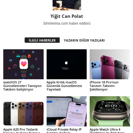
Yiğit Can Polat
Sihirlielma.com haber editörü
İLGİLİ HABERLER
YAZARIN DİĞER YAZILARI
watchOS 27
Apple Kritik macOS
iPhone 18 Pro’nun
Güncellemeleri Tansiyon
Güvenlik Güncellemesi
Tanıtım Takvimi
Takibini Geliştiriyor
Yayınladı
Şekilleniyor
Apple A20 Pro Tedarik
iCloud Private Relay IP
Apple Watch Ultra 4
Sorunu ile Karşı Karşıya
Sızıntısı Açığıyla
Özellikleri ile İlgili Yeni