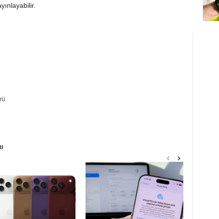
yınlayabilir.
rü
RI