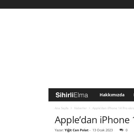
Hakkımızda
S
i
Ana Sayfa
Haberler
Apple’dan iPhone 14 Pro ekra
Apple’dan iPhone 1
h
Yazar:
Yiğit Can Polat
-
13 Ocak 2023
0
i