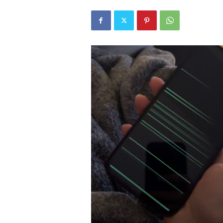
r
l
i
E
l
m
a