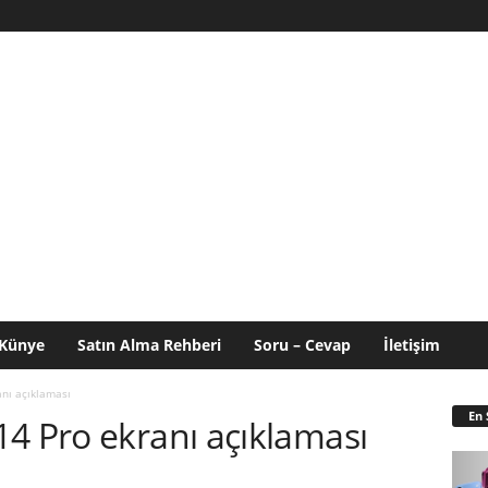
Künye
Satın Alma Rehberi
Soru – Cevap
İletişim
nı açıklaması
En 
4 Pro ekranı açıklaması