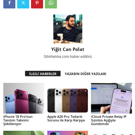
Yiğit Can Polat
Sihirlielma.com haber editörü
İLGİLİ HABERLER
YAZARIN DİĞER YAZILARI
iPhone 18 Pro’nun
Apple A20 Pro Tedarik
iCloud Private Relay IP
Tanıtım Takvimi
Sorunu ile Karşı Karşıya
Sızıntısı Açığıyla
Şekilleniyor
Gündemde