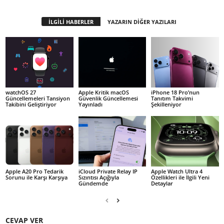
İLGİLİ HABERLER
YAZARIN DİĞER YAZILARI
watchOS 27
Apple Kritik macOS
iPhone 18 Pro’nun
Güncellemeleri Tansiyon
Güvenlik Güncellemesi
Tanıtım Takvimi
Takibini Geliştiriyor
Yayınladı
Şekilleniyor
Apple A20 Pro Tedarik
iCloud Private Relay IP
Apple Watch Ultra 4
Sorunu ile Karşı Karşıya
Sızıntısı Açığıyla
Özellikleri ile İlgili Yeni
Gündemde
Detaylar
CEVAP VER