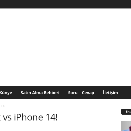
Künye
Satın Alma Rehberi
Soru – Cevap
İletişim
 14!
En 
 vs iPhone 14!