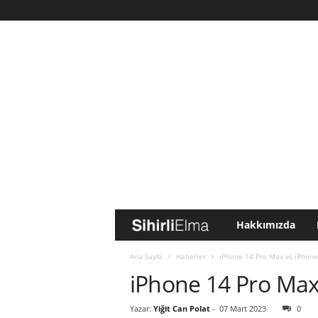
Hakkımızda
S
i
Ana Sayfa
Haberler
iPhone 14 Pro Max vs iPhone
iPhone 14 Pro Max
h
Yazar:
Yiğit Can Polat
-
07 Mart 2023
0
i