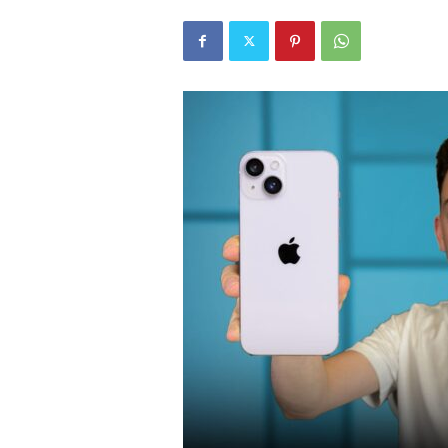
r
l
i
E
l
m
a