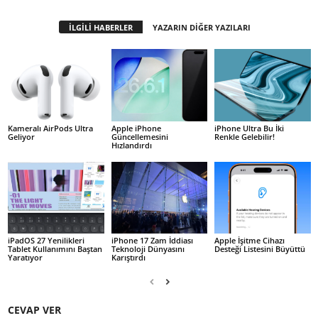
İLGİLİ HABERLER
YAZARIN DİĞER YAZILARI
Kameralı AirPods Ultra
Apple iPhone
iPhone Ultra Bu İki
Geliyor
Güncellemesini
Renkle Gelebilir!
Hızlandırdı
iPadOS 27 Yenilikleri
iPhone 17 Zam İddiası
Apple İşitme Cihazı
Tablet Kullanımını Baştan
Teknoloji Dünyasını
Desteği Listesini Büyüttü
Yaratıyor
Karıştırdı
CEVAP VER