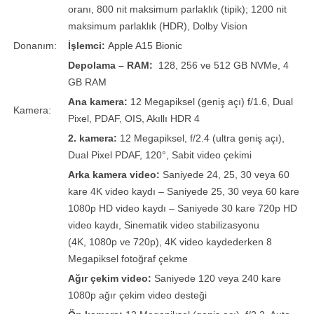
oranı, 800 nit maksimum parlaklık (tipik); 1200 nit
maksimum parlaklık (HDR), Dolby Vision
Donanım:
İşlemci:
Apple A15 Bionic
Depolama – RAM:
128, 256 ve 512 GB NVMe, 4
GB RAM
Ana kamera:
12 Megapiksel (geniş açı) f/1.6, Dual
Kamera:
Pixel, PDAF, OIS, Akıllı HDR 4
2. kamera:
12 Megapiksel, f/2.4 (ultra geniş açı),
Dual Pixel PDAF, 120°, Sabit video çekimi
Arka kamera video:
Saniyede 24, 25, 30 veya 60
kare 4K video kaydı – Saniyede 25, 30 veya 60 kare
1080p HD video kaydı – Saniyede 30 kare 720p HD
video kaydı, Sinematik video stabilizasyonu
(4K, 1080p ve 720p), 4K video kaydederken 8
Megapiksel fotoğraf çekme
Ağır çekim video:
Saniyede 120 veya 240 kare
1080p ağır çekim video desteği