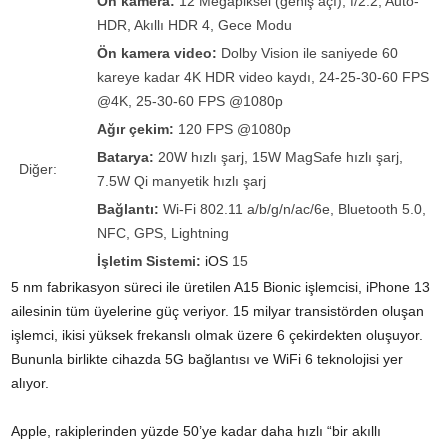
Ön kamera:
12 Megapiksel (geniş açı), f/2.2, Auto-
HDR, Akıllı HDR 4, Gece Modu
Ön kamera video:
Dolby Vision ile saniyede 60
kareye kadar 4K HDR video kaydı, 24-25-30-60 FPS
@4K, 25-30-60 FPS @1080p
Ağır çekim:
120 FPS @1080p
Batarya:
20W hızlı şarj, 15W MagSafe hızlı şarj,
Diğer:
7.5W Qi manyetik hızlı şarj
Bağlantı:
Wi-Fi 802.11 a/b/g/n/ac/6e, Bluetooth 5.0,
NFC, GPS, Lightning
İşletim Sistemi:
iOS
15
5 nm fabrikasyon süreci ile üretilen A15 Bionic işlemcisi, iPhone 13
ailesinin tüm üyelerine güç veriyor. 15 milyar transistörden oluşan
işlemci, ikisi yüksek frekanslı olmak üzere 6 çekirdekten oluşuyor.
Bununla birlikte cihazda 5G bağlantısı ve WiFi 6 teknolojisi yer
alıyor.
Apple, rakiplerinden yüzde 50’ye kadar daha hızlı “bir akıllı