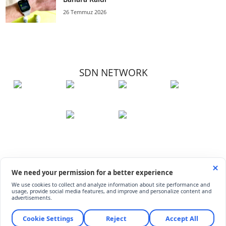
26 Temmuz 2026
SDN NETWORK
Hakkımızda
Künye
İletişim
Çerez Kullanımı
Soru-Cevap