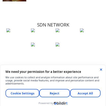
SDN NETWORK
Hakkımızda
Künye
İletişim
Çerez Kullanımı
Soru-Cevap
©
ShiftDelete.Net