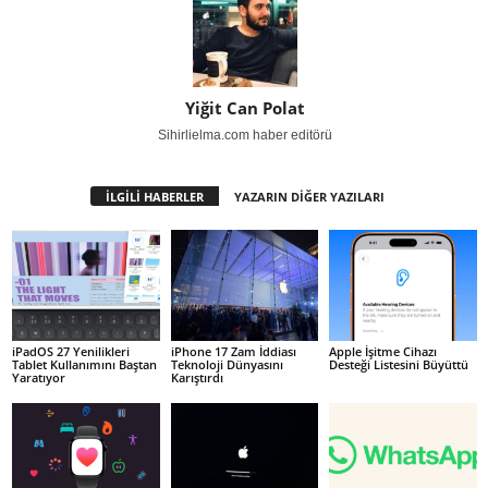
Yiğit Can Polat
Sihirlielma.com haber editörü
İLGİLİ HABERLER
YAZARIN DİĞER YAZILARI
iPadOS 27 Yenilikleri
iPhone 17 Zam İddiası
Apple İşitme Cihazı
Tablet Kullanımını Baştan
Teknoloji Dünyasını
Desteği Listesini Büyüttü
Yaratıyor
Karıştırdı