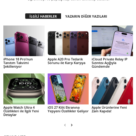
İLGİLİ HABERLER
YAZARIN DİĞER YAZILARI
iPhone 18 Pro’nun
Apple A20 Pro Tedarik
iCloud Private Relay IP
Tanıtım Takvimi
Sorunu ile Karşı Karşıya
Sızıntısı Açığıyla
Şekilleniyor
Gündemde
Apple Watch Ultra 4
iOS 27 Kilit Ekranına
Apple Ürünlerine Yeni
Özellikleri ile İlgili Yeni
Yepyeni Özellikler Geliyor
Zam Kapıda!
Detaylar