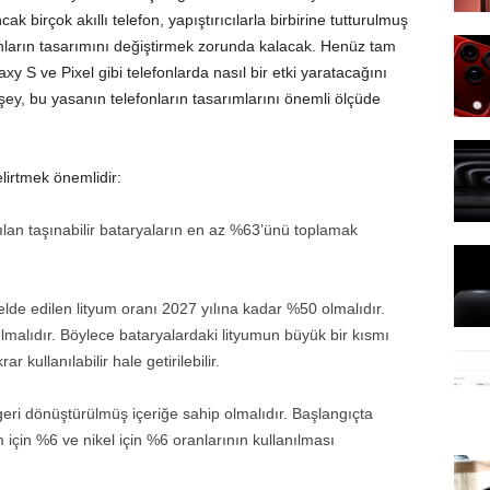
k birçok akıllı telefon, yapıştırıcılarla birbirine tutturulmuş
efonların tasarımını değiştirmek zorunda kalacak. Henüz tam
y S ve Pixel gibi telefonlarda nasıl bir etki yaratacağını
ey, bu yasanın telefonların tasarımlarını önemli ölçüde
elirtmek önemlidir:
tılan taşınabilir bataryaların en az %63’ünü toplamak
lde edilen lityum oranı 2027 yılına kadar %50 olmalıdır.
lmalıdır. Böylece bataryalardaki lityumun büyük bir kısmı
r kullanılabilir hale getirilebilir.
geri dönüştürülmüş içeriğe sahip olmalıdır. Başlangıçta
 için %6 ve nikel için %6 oranlarının kullanılması