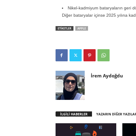
Nikel-kadmiyum bataryaların geri dö
Diğer bataryalar içinse 2025 yılına kad
ETİKETLER
APPLE
İrem Aydoğdu
İLGİLİ HABERLER
YAZARIN DİĞER YAZILA