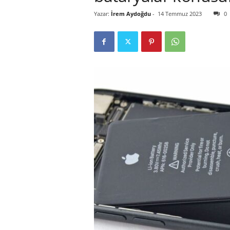
Yazar:
İrem Aydoğdu
-
14 Temmuz 2023
0
r
l
i
E
l
m
a