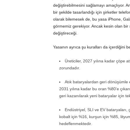
değiştirebilmesini sağlamayı amaçlıyor. Anca
bir şekilde tasarlandığı için şirketler tel
olarak bilemesek de, bu yasa iPhone, Galax
görmemiz gerekiyor. Ancak kesin olan bir ş
değiştireceği.
Yasanın ayrıca şu kuralları da içerdiğini b
Üreticiler, 2027 yılına kadar çöpe a
zorundadır.
Atık bataryalardan geri dönüşümle e
2031 yılına kadar bu oran %80’e çıkarı
geri kazanılarak yeni bataryalar için tekra
Endüstriyel, SLI ve EV bataryaları, 
kobalt için %16, kurşun için %85, lityum
hedeflenmektedir.