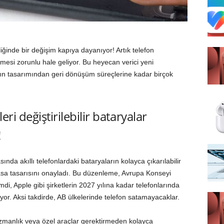
ğinde bir değişim kapıya dayanıyor! Artık telefon
geçmesi zorunlu hale geliyor. Bu heyecan verici yeni
ın tasarımından geri dönüşüm süreçlerine kadar birçok
eri değiştirilebilir bataryalar
!
da akıllı telefonlardaki bataryaların kolayca çıkarılabilir
r yasa tasarısını onayladı. Bu düzenleme, Avrupa Konseyi
mdi, Apple gibi şirketlerin 2027 yılına kadar telefonlarında
kiyor. Aksi takdirde, AB ülkelerinde telefon satamayacaklar.
 uzmanlık veya özel araçlar gerektirmeden kolayca