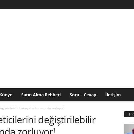
Künye
Satın Alma Rehberi
Soru – Cevap
İletişim
değiştirilebilir bataryalar konusunda zorluyor!
En 
icilerini değiştirilebilir
nda zorluyor!