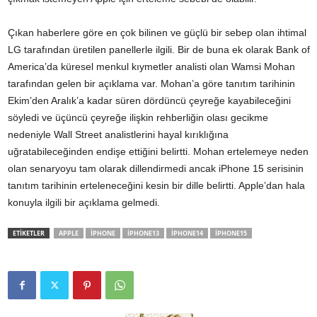
Çıkan haberlere göre en çok bilinen ve güçlü bir sebep olan ihtimal
LG tarafından üretilen panellerle ilgili. Bir de buna ek olarak Bank of
America’da küresel menkul kıymetler analisti olan Wamsi Mohan
tarafından gelen bir açıklama var. Mohan’a göre tanıtım tarihinin
Ekim’den Aralık’a kadar süren dördüncü çeyreğe kayabileceğini
söyledi ve üçüncü çeyreğe ilişkin rehberliğin olası gecikme
nedeniyle Wall Street analistlerini hayal kırıklığına
uğratabileceğinden endişe ettiğini belirtti. Mohan ertelemeye neden
olan senaryoyu tam olarak dillendirmedi ancak iPhone 15 serisinin
tanıtım tarihinin erteleneceğini kesin bir dille belirtti. Apple’dan hala
konuyla ilgili bir açıklama gelmedi.
ETİKETLER
APPLE
IPHONE
IPHONE13
IPHONE14
IPHONE15