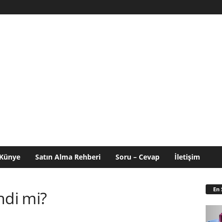
Künye
Satın Alma Rehberi
Soru – Cevap
İletişim
En 
ndi mi?