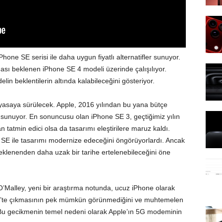
e SE serisi ile daha uygun fiyatlı alternatifler sunuyor.
ası beklenen iPhone SE 4 modeli üzerinde çalışılıyor.
in beklentilerin altında kalabileceğini gösteriyor.
asaya sürülecek. Apple, 2016 yılından bu yana bütçe
a sunuyor. En sonuncusu olan iPhone SE 3, geçtiğimiz yılın
 tatmin edici olsa da tasarımı eleştirilere maruz kaldı.
 SE ile tasarımı modernize edeceğini öngörüyorlardı. Ancak
beklenenden daha uzak bir tarihe ertelenebileceğini öne
O’Malley, yeni bir araştırma notunda, ucuz iPhone olarak
’te çıkmasının pek mümkün görünmediğini ve muhtemelen
i. Bu gecikmenin temel nedeni olarak Apple’ın 5G modeminin