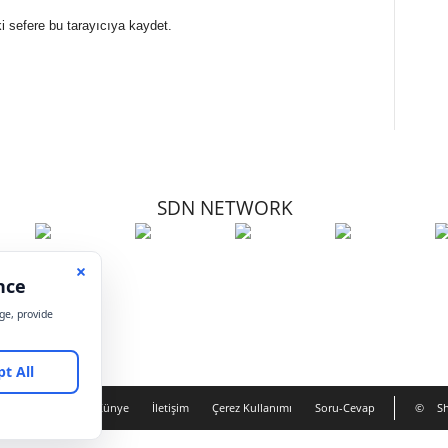
i sefere bu tarayıcıya kaydet.
SDN NETWORK
Hakkımızda
Künye
İletişim
Çerez Kullanımı
Soru-Cevap
©
Sh