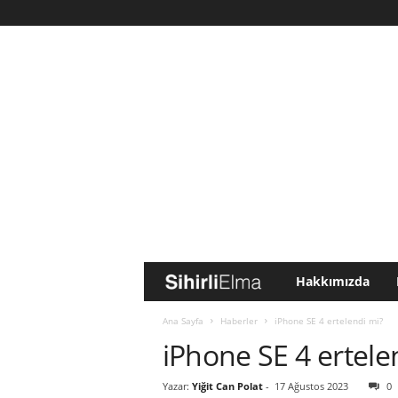
Hakkımızda
S
i
Ana Sayfa
Haberler
iPhone SE 4 ertelendi mi?
iPhone SE 4 ertele
h
Yazar:
Yiğit Can Polat
-
17 Ağustos 2023
0
i