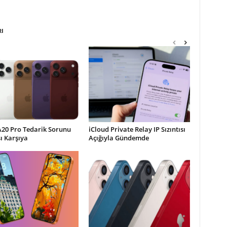
RI
A20 Pro Tedarik Sorunu
iCloud Private Relay IP Sızıntısı
şı Karşıya
Açığıyla Gündemde