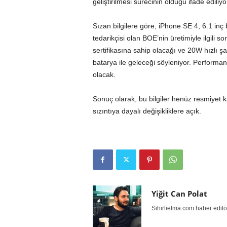
geliştirilmesi sürecinin olduğu ifade ediliyo
Sızan bilgilere göre, iPhone SE 4, 6.1 i
tedarikçisi olan BOE’nin üretimiyle ilgili s
sertifikasına sahip olacağı ve 20W hızlı ş
batarya ile geleceği söyleniyor. Performa
olacak.
Sonuç olarak, bu bilgiler henüz resmiyet 
sızıntıya dayalı değişikliklere açık.
Yiğit Can Polat
Sihirlielma.com haber editö