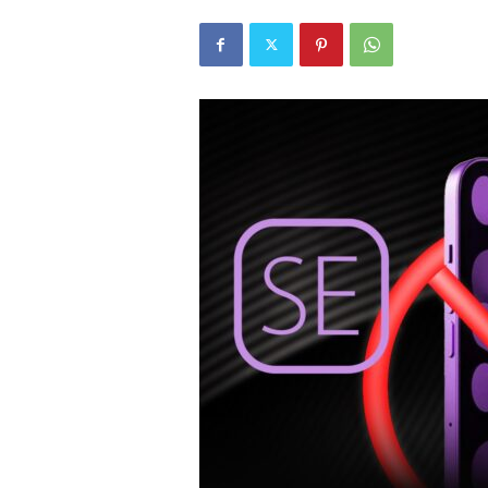
r
l
i
E
l
m
a